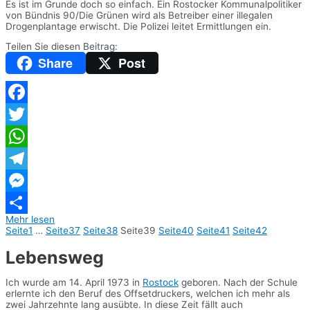
Es ist im Grunde doch so einfach. Ein Rostocker Kommunalpolitiker
von Bündnis 90/Die Grünen wird als Betreiber einer illegalen
Drogenplantage erwischt. Die Polizei leitet Ermittlungen ein.
Teilen Sie diesen Beitrag:
Share
Post
Facebook
Twitter
WhatsApp
Telegram
Messenger
Mehr lesen
Teilen
Seite
1
…
Seite
37
Seite
38
Seite
39
Seite
40
Seite
41
Seite
42
Lebensweg
Ich wurde am 14. April 1973 in
Rostock
geboren. Nach der Schule
erlernte ich den Beruf des Offsetdruckers, welchen ich mehr als
zwei Jahrzehnte lang ausübte. In diese Zeit fällt auch