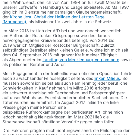
mein Wehrdienst, den ich von April 1994 an für zwölf Monate bei
unserer Luftwaffe in Hamburg und Laage ableistete. Ab Mai 1997
ging ich im Dienste meiner damaligen Glaubensgemeinschaft,
der
Kirche Jesu Christi der Heiligen der Letzten Tage
(Mormonen)
, als Missionar für zwei Jahre in die Schweiz.
Im März 2013 trat ich der AfD bei und war danach wesentlich
am Aufbau der Rostocker Ortsgruppe sowie des daraus
hervorgegangenen Kreisverbandes beteiligt. Von 2014 bis
2019 war ich Mitglied der Rostocker Bürgerschaft. Zuletzt
selbständiger Betreiber einer kleinen Galerie, widme ich mich seit
dem 04. September 2016 mit ganzer Kraft meiner Tätigkeit
als Abgeordneter im
Landtag von Mecklenburg-Vorpommern
sowie
als politischer Berater und Autor.
Mein Engagement in der freiheitlich-patriotischen Opposition führte
auch zu wachsender Feindseligkeit seitens des
linken Milieus
. So
mussten sowohl ich selbst als auch Familienmitglieder berufliche
Schwierigkeiten in Kauf nehmen. Im März 2016 erfolgte
ein schwerer Anschlag mit Teerbomben und Farbsprengkörpern
auf unser Wohnhaus. Es entstand erheblicher Sachschaden. Die
Täter wurden nie ermittelt. Im August 2017 initiierte die linke
Presse gegen meine Person eine
beispiellose Rufmordkampagne der perfidesten Art, ohne mich
jedoch nachhaltig kleinzukriegen. Im März 2021 ließ die
Staatsanwaltschaft sämtliche Vorwürfe gegen mich fallen.
Drei Faktoren prägten mich richtungsweisend: die Philosophie der