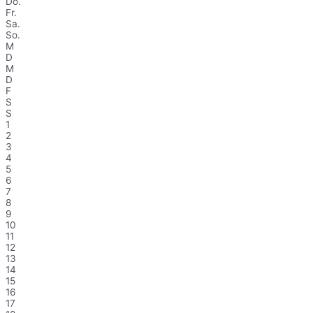
Do.
Fr.
Sa.
So.
M
D
M
D
F
S
S
1
2
3
4
5
6
7
8
9
10
11
12
13
14
15
16
17