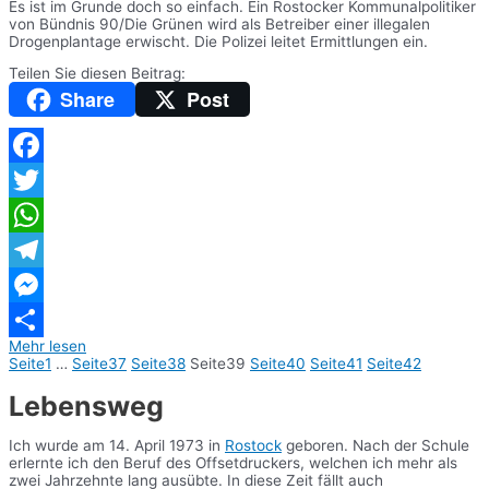
Es ist im Grunde doch so einfach. Ein Rostocker Kommunalpolitiker
von Bündnis 90/Die Grünen wird als Betreiber einer illegalen
Drogenplantage erwischt. Die Polizei leitet Ermittlungen ein.
Teilen Sie diesen Beitrag:
Share
Post
Facebook
Twitter
WhatsApp
Telegram
Messenger
Mehr lesen
Teilen
Seite
1
…
Seite
37
Seite
38
Seite
39
Seite
40
Seite
41
Seite
42
Lebensweg
Ich wurde am 14. April 1973 in
Rostock
geboren. Nach der Schule
erlernte ich den Beruf des Offsetdruckers, welchen ich mehr als
zwei Jahrzehnte lang ausübte. In diese Zeit fällt auch