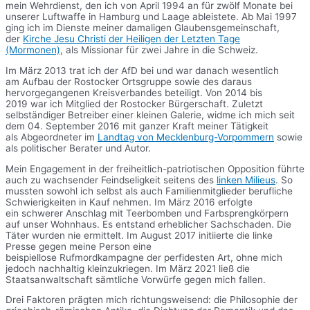
mein Wehrdienst, den ich von April 1994 an für zwölf Monate bei
unserer Luftwaffe in Hamburg und Laage ableistete. Ab Mai 1997
ging ich im Dienste meiner damaligen Glaubensgemeinschaft,
der
Kirche Jesu Christi der Heiligen der Letzten Tage
(Mormonen)
, als Missionar für zwei Jahre in die Schweiz.
Im März 2013 trat ich der AfD bei und war danach wesentlich
am Aufbau der Rostocker Ortsgruppe sowie des daraus
hervorgegangenen Kreisverbandes beteiligt. Von 2014 bis
2019 war ich Mitglied der Rostocker Bürgerschaft. Zuletzt
selbständiger Betreiber einer kleinen Galerie, widme ich mich seit
dem 04. September 2016 mit ganzer Kraft meiner Tätigkeit
als Abgeordneter im
Landtag von Mecklenburg-Vorpommern
sowie
als politischer Berater und Autor.
Mein Engagement in der freiheitlich-patriotischen Opposition führte
auch zu wachsender Feindseligkeit seitens des
linken Milieus
. So
mussten sowohl ich selbst als auch Familienmitglieder berufliche
Schwierigkeiten in Kauf nehmen. Im März 2016 erfolgte
ein schwerer Anschlag mit Teerbomben und Farbsprengkörpern
auf unser Wohnhaus. Es entstand erheblicher Sachschaden. Die
Täter wurden nie ermittelt. Im August 2017 initiierte die linke
Presse gegen meine Person eine
beispiellose Rufmordkampagne der perfidesten Art, ohne mich
jedoch nachhaltig kleinzukriegen. Im März 2021 ließ die
Staatsanwaltschaft sämtliche Vorwürfe gegen mich fallen.
Drei Faktoren prägten mich richtungsweisend: die Philosophie der