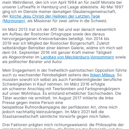
mein Wehrdienst, den ich von April 1994 an für zwölf Monate bei
unserer Luftwaffe in Hamburg und Laage ableistete. Ab Mai 1997
ging ich im Dienste meiner damaligen Glaubensgemeinschaft,
der
Kirche Jesu Christi der Heiligen der Letzten Tage
(Mormonen)
, als Missionar für zwei Jahre in die Schweiz.
Im März 2013 trat ich der AfD bei und war danach wesentlich
am Aufbau der Rostocker Ortsgruppe sowie des daraus
hervorgegangenen Kreisverbandes beteiligt. Von 2014 bis
2019 war ich Mitglied der Rostocker Bürgerschaft. Zuletzt
selbständiger Betreiber einer kleinen Galerie, widme ich mich seit
dem 04. September 2016 mit ganzer Kraft meiner Tätigkeit
als Abgeordneter im
Landtag von Mecklenburg-Vorpommern
sowie
als politischer Berater und Autor.
Mein Engagement in der freiheitlich-patriotischen Opposition führte
auch zu wachsender Feindseligkeit seitens des
linken Milieus
. So
mussten sowohl ich selbst als auch Familienmitglieder berufliche
Schwierigkeiten in Kauf nehmen. Im März 2016 erfolgte
ein schwerer Anschlag mit Teerbomben und Farbsprengkörpern
auf unser Wohnhaus. Es entstand erheblicher Sachschaden. Die
Täter wurden nie ermittelt. Im August 2017 initiierte die linke
Presse gegen meine Person eine
beispiellose Rufmordkampagne der perfidesten Art, ohne mich
jedoch nachhaltig kleinzukriegen. Im März 2021 ließ die
Staatsanwaltschaft sämtliche Vorwürfe gegen mich fallen.
Drei Faktoren prägten mich richtungsweisend: die Philosophie der