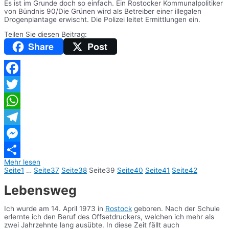
Es ist im Grunde doch so einfach. Ein Rostocker Kommunalpolitiker
von Bündnis 90/Die Grünen wird als Betreiber einer illegalen
Drogenplantage erwischt. Die Polizei leitet Ermittlungen ein.
Teilen Sie diesen Beitrag:
Share
Post
Facebook
Twitter
WhatsApp
Telegram
Messenger
Mehr lesen
Teilen
Seite
1
…
Seite
37
Seite
38
Seite
39
Seite
40
Seite
41
Seite
42
Lebensweg
Ich wurde am 14. April 1973 in
Rostock
geboren. Nach der Schule
erlernte ich den Beruf des Offsetdruckers, welchen ich mehr als
zwei Jahrzehnte lang ausübte. In diese Zeit fällt auch