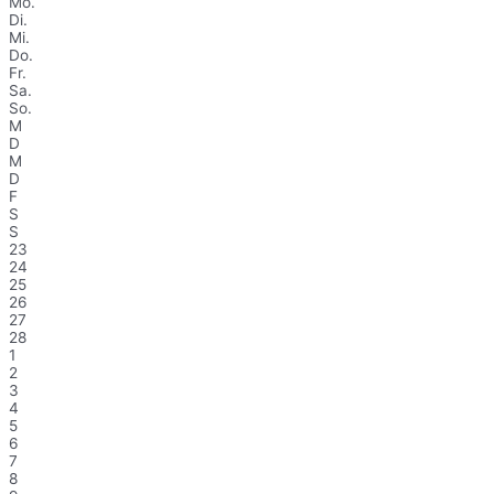
Mo.
Di.
Mi.
Do.
Fr.
Sa.
So.
M
D
M
D
F
S
S
23
24
25
26
27
28
1
2
3
4
5
6
7
8