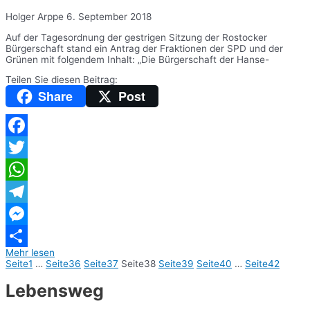
Holger Arppe
6. September 2018
Auf der Tagesordnung der gestrigen Sitzung der Rostocker
Bürgerschaft stand ein Antrag der Fraktionen der SPD und der
Grünen mit folgendem Inhalt: „Die Bürgerschaft der Hanse-
Teilen Sie diesen Beitrag:
Share
Post
Facebook
Twitter
WhatsApp
Telegram
Messenger
Mehr lesen
Teilen
Seite
1
…
Seite
36
Seite
37
Seite
38
Seite
39
Seite
40
…
Seite
42
Lebensweg