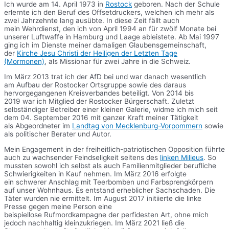
Ich wurde am 14. April 1973 in
Rostock
geboren. Nach der Schule
erlernte ich den Beruf des Offsetdruckers, welchen ich mehr als
zwei Jahrzehnte lang ausübte. In diese Zeit fällt auch
mein Wehrdienst, den ich von April 1994 an für zwölf Monate bei
unserer Luftwaffe in Hamburg und Laage ableistete. Ab Mai 1997
ging ich im Dienste meiner damaligen Glaubensgemeinschaft,
der
Kirche Jesu Christi der Heiligen der Letzten Tage
(Mormonen)
, als Missionar für zwei Jahre in die Schweiz.
Im März 2013 trat ich der AfD bei und war danach wesentlich
am Aufbau der Rostocker Ortsgruppe sowie des daraus
hervorgegangenen Kreisverbandes beteiligt. Von 2014 bis
2019 war ich Mitglied der Rostocker Bürgerschaft. Zuletzt
selbständiger Betreiber einer kleinen Galerie, widme ich mich seit
dem 04. September 2016 mit ganzer Kraft meiner Tätigkeit
als Abgeordneter im
Landtag von Mecklenburg-Vorpommern
sowie
als politischer Berater und Autor.
Mein Engagement in der freiheitlich-patriotischen Opposition führte
auch zu wachsender Feindseligkeit seitens des
linken Milieus
. So
mussten sowohl ich selbst als auch Familienmitglieder berufliche
Schwierigkeiten in Kauf nehmen. Im März 2016 erfolgte
ein schwerer Anschlag mit Teerbomben und Farbsprengkörpern
auf unser Wohnhaus. Es entstand erheblicher Sachschaden. Die
Täter wurden nie ermittelt. Im August 2017 initiierte die linke
Presse gegen meine Person eine
beispiellose Rufmordkampagne der perfidesten Art, ohne mich
jedoch nachhaltig kleinzukriegen. Im März 2021 ließ die