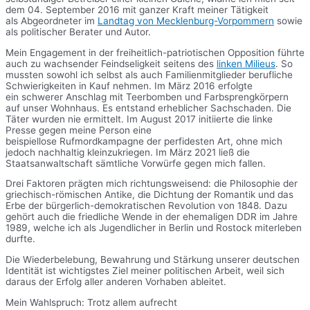
dem 04. September 2016 mit ganzer Kraft meiner Tätigkeit
als Abgeordneter im
Landtag von Mecklenburg-Vorpommern
sowie
als politischer Berater und Autor.
Mein Engagement in der freiheitlich-patriotischen Opposition führte
auch zu wachsender Feindseligkeit seitens des
linken Milieus
. So
mussten sowohl ich selbst als auch Familienmitglieder berufliche
Schwierigkeiten in Kauf nehmen. Im März 2016 erfolgte
ein schwerer Anschlag mit Teerbomben und Farbsprengkörpern
auf unser Wohnhaus. Es entstand erheblicher Sachschaden. Die
Täter wurden nie ermittelt. Im August 2017 initiierte die linke
Presse gegen meine Person eine
beispiellose Rufmordkampagne der perfidesten Art, ohne mich
jedoch nachhaltig kleinzukriegen. Im März 2021 ließ die
Staatsanwaltschaft sämtliche Vorwürfe gegen mich fallen.
Drei Faktoren prägten mich richtungsweisend: die Philosophie der
griechisch-römischen Antike, die Dichtung der Romantik und das
Erbe der bürgerlich-demokratischen Revolution von 1848. Dazu
gehört auch die friedliche Wende in der ehemaligen DDR im Jahre
1989, welche ich als Jugendlicher in Berlin und Rostock miterleben
durfte.
Die Wiederbelebung, Bewahrung und Stärkung unserer deutschen
Identität ist wichtigstes Ziel meiner politischen Arbeit, weil sich
daraus der Erfolg aller anderen Vorhaben ableitet.
Mein Wahlspruch: Trotz allem aufrecht