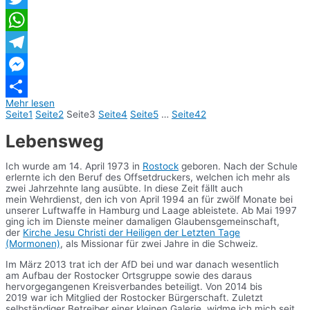
Twitter
WhatsApp
Telegram
Messenger
Mehr lesen
Teilen
Seite
1
Seite
2
Seite
3
Seite
4
Seite
5
…
Seite
42
Lebensweg
Ich wurde am 14. April 1973 in
Rostock
geboren. Nach der Schule
erlernte ich den Beruf des Offsetdruckers, welchen ich mehr als
zwei Jahrzehnte lang ausübte. In diese Zeit fällt auch
mein Wehrdienst, den ich von April 1994 an für zwölf Monate bei
unserer Luftwaffe in Hamburg und Laage ableistete. Ab Mai 1997
ging ich im Dienste meiner damaligen Glaubensgemeinschaft,
der
Kirche Jesu Christi der Heiligen der Letzten Tage
(Mormonen)
, als Missionar für zwei Jahre in die Schweiz.
Im März 2013 trat ich der AfD bei und war danach wesentlich
am Aufbau der Rostocker Ortsgruppe sowie des daraus
hervorgegangenen Kreisverbandes beteiligt. Von 2014 bis
2019 war ich Mitglied der Rostocker Bürgerschaft. Zuletzt
selbständiger Betreiber einer kleinen Galerie, widme ich mich seit