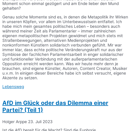
Moment schon einmal gezögert und am Ende lieber den Mund
gehalten?
Genau solche Momente sind es, in denen die Metapolitik ihr Wirken
in unseren Köpfen, vor allem im Unterbewusstsein entfaltet. Ich
habe mich mein gesamtes politisches Leben – besonders auch
während meiner Zeit als Parlamentarier – immer zahlreichen
eigenen metapolitischen Projekten gewidmet und mich stets mit
Straßenbewegungen, alternativen Medienprojekten und
nonkonformen Künstlern solidarisch verbunden gefühlt. Mir war
immer klar, dass echte politische Veränderungskraft nur aus der
Symbiose der fachlichen Parlamentsarbeit in enger solidarischer
und funktioneller Verbindung mit der außerparlamentarischen
Opposition erreicht werden kann. Was wir heute mehr denn je
brauchen, sind eigene Künstler, Autoren, Content Creator, Musiker
u.v.m. In einigen dieser Bereiche habe ich selbst versucht, eigene
Akzente zu setzen.
Lebensweg
AfD im Glück oder das Dilemma einer
Partei? (Teil 1)
Holger Arppe
23. Juli 2023
Ist die AfD bereit für die Macht? Sind die Euphorie