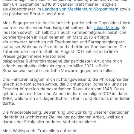
dem 04. September 2016 mit ganzer Kraft meiner Tätigkeit
als Abgeordneter im
Landtag von Mecklenburg-Vorpommern
sowie
als politischer Berater und Autor.
Mein Engagement in der freiheitlich-patriotischen Opposition führte
auch zu wachsender Feindseligkeit seitens des
linken Milieus
. So
mussten sowohl ich selbst als auch Familienmitglieder berufliche
Schwierigkeiten in Kauf nehmen. Im März 2016 erfolgte
ein schwerer Anschlag mit Teerbomben und Farbsprengkörpern
auf unser Wohnhaus. Es entstand erheblicher Sachschaden. Die
Täter wurden nie ermittelt. Im August 2017 initiierte die linke
Presse gegen meine Person eine
beispiellose Rufmordkampagne der perfidesten Art, ohne mich
jedoch nachhaltig kleinzukriegen. Im März 2021 ließ die
Staatsanwaltschaft sämtliche Vorwürfe gegen mich fallen.
Drei Faktoren prägten mich richtungsweisend: die Philosophie der
griechisch-römischen Antike, die Dichtung der Romantik und das
Erbe der bürgerlich-demokratischen Revolution von 1848. Dazu
gehört auch die friedliche Wende in der ehemaligen DDR im Jahre
1989, welche ich als Jugendlicher in Berlin und Rostock miterleben
durfte.
Die Wiederbelebung, Bewahrung und Stärkung unserer deutschen
Identität ist wichtigstes Ziel meiner politischen Arbeit, weil sich
daraus der Erfolg aller anderen Vorhaben ableitet.
Mein Wahlspruch: Trotz allem aufrecht