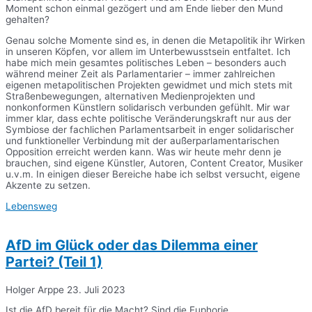
Moment schon einmal gezögert und am Ende lieber den Mund
gehalten?
Genau solche Momente sind es, in denen die Metapolitik ihr Wirken
in unseren Köpfen, vor allem im Unterbewusstsein entfaltet. Ich
habe mich mein gesamtes politisches Leben – besonders auch
während meiner Zeit als Parlamentarier – immer zahlreichen
eigenen metapolitischen Projekten gewidmet und mich stets mit
Straßenbewegungen, alternativen Medienprojekten und
nonkonformen Künstlern solidarisch verbunden gefühlt. Mir war
immer klar, dass echte politische Veränderungskraft nur aus der
Symbiose der fachlichen Parlamentsarbeit in enger solidarischer
und funktioneller Verbindung mit der außerparlamentarischen
Opposition erreicht werden kann. Was wir heute mehr denn je
brauchen, sind eigene Künstler, Autoren, Content Creator, Musiker
u.v.m. In einigen dieser Bereiche habe ich selbst versucht, eigene
Akzente zu setzen.
Lebensweg
AfD im Glück oder das Dilemma einer
Partei? (Teil 1)
Holger Arppe
23. Juli 2023
Ist die AfD bereit für die Macht? Sind die Euphorie