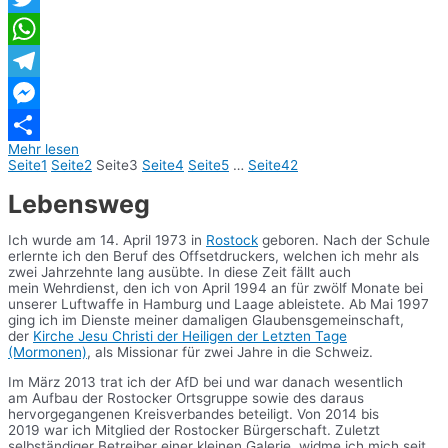
Twitter
WhatsApp
Telegram
Messenger
Mehr lesen
Teilen
Seite
1
Seite
2
Seite
3
Seite
4
Seite
5
…
Seite
42
Lebensweg
Ich wurde am 14. April 1973 in
Rostock
geboren. Nach der Schule
erlernte ich den Beruf des Offsetdruckers, welchen ich mehr als
zwei Jahrzehnte lang ausübte. In diese Zeit fällt auch
mein Wehrdienst, den ich von April 1994 an für zwölf Monate bei
unserer Luftwaffe in Hamburg und Laage ableistete. Ab Mai 1997
ging ich im Dienste meiner damaligen Glaubensgemeinschaft,
der
Kirche Jesu Christi der Heiligen der Letzten Tage
(Mormonen)
, als Missionar für zwei Jahre in die Schweiz.
Im März 2013 trat ich der AfD bei und war danach wesentlich
am Aufbau der Rostocker Ortsgruppe sowie des daraus
hervorgegangenen Kreisverbandes beteiligt. Von 2014 bis
2019 war ich Mitglied der Rostocker Bürgerschaft. Zuletzt
selbständiger Betreiber einer kleinen Galerie, widme ich mich seit