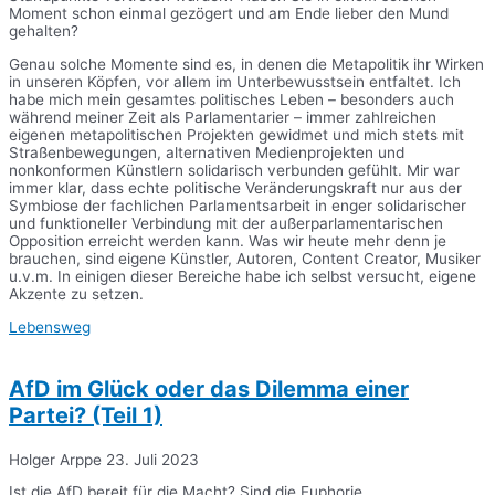
Moment schon einmal gezögert und am Ende lieber den Mund
gehalten?
Genau solche Momente sind es, in denen die Metapolitik ihr Wirken
in unseren Köpfen, vor allem im Unterbewusstsein entfaltet. Ich
habe mich mein gesamtes politisches Leben – besonders auch
während meiner Zeit als Parlamentarier – immer zahlreichen
eigenen metapolitischen Projekten gewidmet und mich stets mit
Straßenbewegungen, alternativen Medienprojekten und
nonkonformen Künstlern solidarisch verbunden gefühlt. Mir war
immer klar, dass echte politische Veränderungskraft nur aus der
Symbiose der fachlichen Parlamentsarbeit in enger solidarischer
und funktioneller Verbindung mit der außerparlamentarischen
Opposition erreicht werden kann. Was wir heute mehr denn je
brauchen, sind eigene Künstler, Autoren, Content Creator, Musiker
u.v.m. In einigen dieser Bereiche habe ich selbst versucht, eigene
Akzente zu setzen.
Lebensweg
AfD im Glück oder das Dilemma einer
Partei? (Teil 1)
Holger Arppe
23. Juli 2023
Ist die AfD bereit für die Macht? Sind die Euphorie