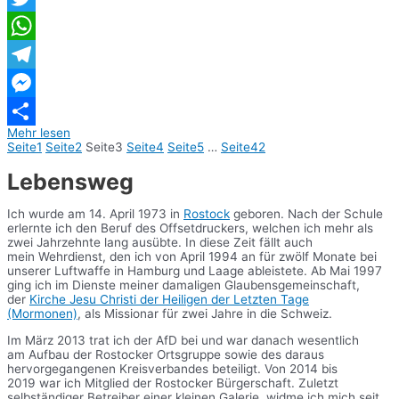
Twitter
WhatsApp
Telegram
Messenger
Mehr lesen
Teilen
Seite
1
Seite
2
Seite
3
Seite
4
Seite
5
…
Seite
42
Lebensweg
Ich wurde am 14. April 1973 in
Rostock
geboren. Nach der Schule
erlernte ich den Beruf des Offsetdruckers, welchen ich mehr als
zwei Jahrzehnte lang ausübte. In diese Zeit fällt auch
mein Wehrdienst, den ich von April 1994 an für zwölf Monate bei
unserer Luftwaffe in Hamburg und Laage ableistete. Ab Mai 1997
ging ich im Dienste meiner damaligen Glaubensgemeinschaft,
der
Kirche Jesu Christi der Heiligen der Letzten Tage
(Mormonen)
, als Missionar für zwei Jahre in die Schweiz.
Im März 2013 trat ich der AfD bei und war danach wesentlich
am Aufbau der Rostocker Ortsgruppe sowie des daraus
hervorgegangenen Kreisverbandes beteiligt. Von 2014 bis
2019 war ich Mitglied der Rostocker Bürgerschaft. Zuletzt
selbständiger Betreiber einer kleinen Galerie, widme ich mich seit