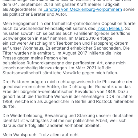
dem 04. September 2016 mit ganzer Kraft meiner Tätigkeit
als Abgeordneter im
Landtag von Mecklenburg-Vorpommern
sowie
als politischer Berater und Autor.
Mein Engagement in der freiheitlich-patriotischen Opposition führte
auch zu wachsender Feindseligkeit seitens des
linken Milieus
. So
mussten sowohl ich selbst als auch Familienmitglieder berufliche
Schwierigkeiten in Kauf nehmen. Im März 2016 erfolgte
ein schwerer Anschlag mit Teerbomben und Farbsprengkörpern
auf unser Wohnhaus. Es entstand erheblicher Sachschaden. Die
Täter wurden nie ermittelt. Im August 2017 initiierte die linke
Presse gegen meine Person eine
beispiellose Rufmordkampagne der perfidesten Art, ohne mich
jedoch nachhaltig kleinzukriegen. Im März 2021 ließ die
Staatsanwaltschaft sämtliche Vorwürfe gegen mich fallen.
Drei Faktoren prägten mich richtungsweisend: die Philosophie der
griechisch-römischen Antike, die Dichtung der Romantik und das
Erbe der bürgerlich-demokratischen Revolution von 1848. Dazu
gehört auch die friedliche Wende in der ehemaligen DDR im Jahre
1989, welche ich als Jugendlicher in Berlin und Rostock miterleben
durfte.
Die Wiederbelebung, Bewahrung und Stärkung unserer deutschen
Identität ist wichtigstes Ziel meiner politischen Arbeit, weil sich
daraus der Erfolg aller anderen Vorhaben ableitet.
Mein Wahlspruch: Trotz allem aufrecht