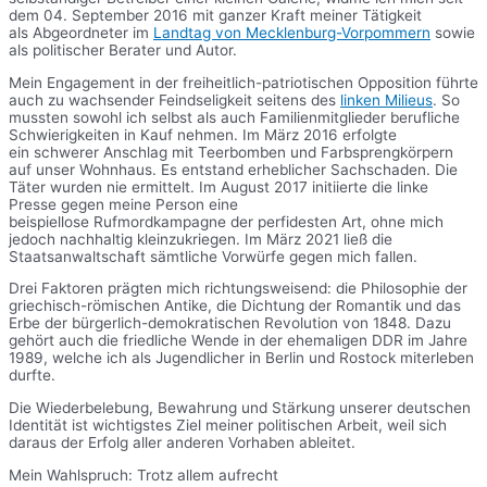
dem 04. September 2016 mit ganzer Kraft meiner Tätigkeit
als Abgeordneter im
Landtag von Mecklenburg-Vorpommern
sowie
als politischer Berater und Autor.
Mein Engagement in der freiheitlich-patriotischen Opposition führte
auch zu wachsender Feindseligkeit seitens des
linken Milieus
. So
mussten sowohl ich selbst als auch Familienmitglieder berufliche
Schwierigkeiten in Kauf nehmen. Im März 2016 erfolgte
ein schwerer Anschlag mit Teerbomben und Farbsprengkörpern
auf unser Wohnhaus. Es entstand erheblicher Sachschaden. Die
Täter wurden nie ermittelt. Im August 2017 initiierte die linke
Presse gegen meine Person eine
beispiellose Rufmordkampagne der perfidesten Art, ohne mich
jedoch nachhaltig kleinzukriegen. Im März 2021 ließ die
Staatsanwaltschaft sämtliche Vorwürfe gegen mich fallen.
Drei Faktoren prägten mich richtungsweisend: die Philosophie der
griechisch-römischen Antike, die Dichtung der Romantik und das
Erbe der bürgerlich-demokratischen Revolution von 1848. Dazu
gehört auch die friedliche Wende in der ehemaligen DDR im Jahre
1989, welche ich als Jugendlicher in Berlin und Rostock miterleben
durfte.
Die Wiederbelebung, Bewahrung und Stärkung unserer deutschen
Identität ist wichtigstes Ziel meiner politischen Arbeit, weil sich
daraus der Erfolg aller anderen Vorhaben ableitet.
Mein Wahlspruch: Trotz allem aufrecht