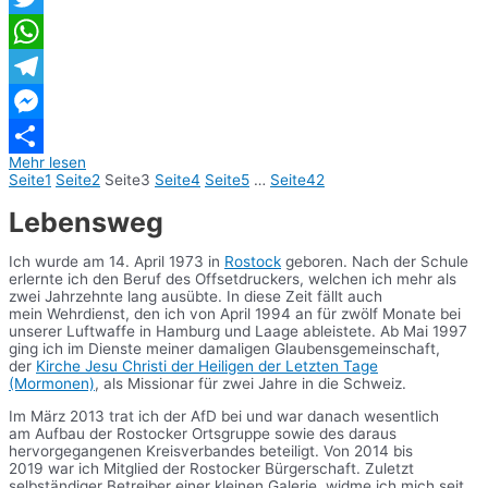
Twitter
WhatsApp
Telegram
Messenger
Mehr lesen
Teilen
Seite
1
Seite
2
Seite
3
Seite
4
Seite
5
…
Seite
42
Lebensweg
Ich wurde am 14. April 1973 in
Rostock
geboren. Nach der Schule
erlernte ich den Beruf des Offsetdruckers, welchen ich mehr als
zwei Jahrzehnte lang ausübte. In diese Zeit fällt auch
mein Wehrdienst, den ich von April 1994 an für zwölf Monate bei
unserer Luftwaffe in Hamburg und Laage ableistete. Ab Mai 1997
ging ich im Dienste meiner damaligen Glaubensgemeinschaft,
der
Kirche Jesu Christi der Heiligen der Letzten Tage
(Mormonen)
, als Missionar für zwei Jahre in die Schweiz.
Im März 2013 trat ich der AfD bei und war danach wesentlich
am Aufbau der Rostocker Ortsgruppe sowie des daraus
hervorgegangenen Kreisverbandes beteiligt. Von 2014 bis
2019 war ich Mitglied der Rostocker Bürgerschaft. Zuletzt
selbständiger Betreiber einer kleinen Galerie, widme ich mich seit