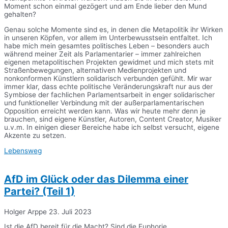
Moment schon einmal gezögert und am Ende lieber den Mund
gehalten?
Genau solche Momente sind es, in denen die Metapolitik ihr Wirken
in unseren Köpfen, vor allem im Unterbewusstsein entfaltet. Ich
habe mich mein gesamtes politisches Leben – besonders auch
während meiner Zeit als Parlamentarier – immer zahlreichen
eigenen metapolitischen Projekten gewidmet und mich stets mit
Straßenbewegungen, alternativen Medienprojekten und
nonkonformen Künstlern solidarisch verbunden gefühlt. Mir war
immer klar, dass echte politische Veränderungskraft nur aus der
Symbiose der fachlichen Parlamentsarbeit in enger solidarischer
und funktioneller Verbindung mit der außerparlamentarischen
Opposition erreicht werden kann. Was wir heute mehr denn je
brauchen, sind eigene Künstler, Autoren, Content Creator, Musiker
u.v.m. In einigen dieser Bereiche habe ich selbst versucht, eigene
Akzente zu setzen.
Lebensweg
AfD im Glück oder das Dilemma einer
Partei? (Teil 1)
Holger Arppe
23. Juli 2023
Ist die AfD bereit für die Macht? Sind die Euphorie