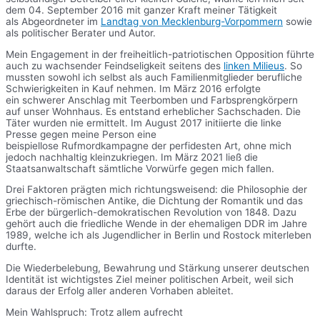
dem 04. September 2016 mit ganzer Kraft meiner Tätigkeit
als Abgeordneter im
Landtag von Mecklenburg-Vorpommern
sowie
als politischer Berater und Autor.
Mein Engagement in der freiheitlich-patriotischen Opposition führte
auch zu wachsender Feindseligkeit seitens des
linken Milieus
. So
mussten sowohl ich selbst als auch Familienmitglieder berufliche
Schwierigkeiten in Kauf nehmen. Im März 2016 erfolgte
ein schwerer Anschlag mit Teerbomben und Farbsprengkörpern
auf unser Wohnhaus. Es entstand erheblicher Sachschaden. Die
Täter wurden nie ermittelt. Im August 2017 initiierte die linke
Presse gegen meine Person eine
beispiellose Rufmordkampagne der perfidesten Art, ohne mich
jedoch nachhaltig kleinzukriegen. Im März 2021 ließ die
Staatsanwaltschaft sämtliche Vorwürfe gegen mich fallen.
Drei Faktoren prägten mich richtungsweisend: die Philosophie der
griechisch-römischen Antike, die Dichtung der Romantik und das
Erbe der bürgerlich-demokratischen Revolution von 1848. Dazu
gehört auch die friedliche Wende in der ehemaligen DDR im Jahre
1989, welche ich als Jugendlicher in Berlin und Rostock miterleben
durfte.
Die Wiederbelebung, Bewahrung und Stärkung unserer deutschen
Identität ist wichtigstes Ziel meiner politischen Arbeit, weil sich
daraus der Erfolg aller anderen Vorhaben ableitet.
Mein Wahlspruch: Trotz allem aufrecht