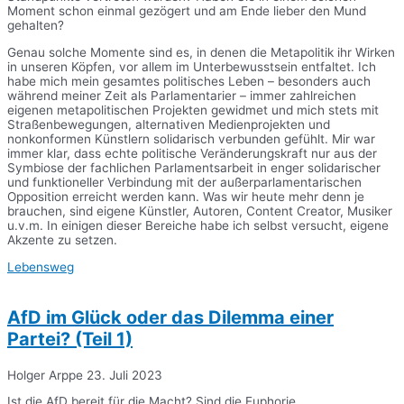
Moment schon einmal gezögert und am Ende lieber den Mund
gehalten?
Genau solche Momente sind es, in denen die Metapolitik ihr Wirken
in unseren Köpfen, vor allem im Unterbewusstsein entfaltet. Ich
habe mich mein gesamtes politisches Leben – besonders auch
während meiner Zeit als Parlamentarier – immer zahlreichen
eigenen metapolitischen Projekten gewidmet und mich stets mit
Straßenbewegungen, alternativen Medienprojekten und
nonkonformen Künstlern solidarisch verbunden gefühlt. Mir war
immer klar, dass echte politische Veränderungskraft nur aus der
Symbiose der fachlichen Parlamentsarbeit in enger solidarischer
und funktioneller Verbindung mit der außerparlamentarischen
Opposition erreicht werden kann. Was wir heute mehr denn je
brauchen, sind eigene Künstler, Autoren, Content Creator, Musiker
u.v.m. In einigen dieser Bereiche habe ich selbst versucht, eigene
Akzente zu setzen.
Lebensweg
AfD im Glück oder das Dilemma einer
Partei? (Teil 1)
Holger Arppe
23. Juli 2023
Ist die AfD bereit für die Macht? Sind die Euphorie