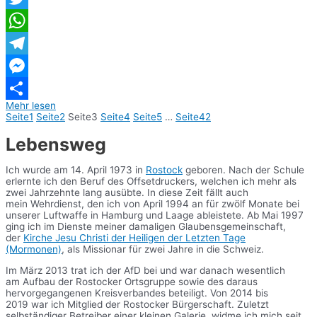
Twitter
WhatsApp
Telegram
Messenger
Mehr lesen
Teilen
Seite
1
Seite
2
Seite
3
Seite
4
Seite
5
…
Seite
42
Lebensweg
Ich wurde am 14. April 1973 in
Rostock
geboren. Nach der Schule
erlernte ich den Beruf des Offsetdruckers, welchen ich mehr als
zwei Jahrzehnte lang ausübte. In diese Zeit fällt auch
mein Wehrdienst, den ich von April 1994 an für zwölf Monate bei
unserer Luftwaffe in Hamburg und Laage ableistete. Ab Mai 1997
ging ich im Dienste meiner damaligen Glaubensgemeinschaft,
der
Kirche Jesu Christi der Heiligen der Letzten Tage
(Mormonen)
, als Missionar für zwei Jahre in die Schweiz.
Im März 2013 trat ich der AfD bei und war danach wesentlich
am Aufbau der Rostocker Ortsgruppe sowie des daraus
hervorgegangenen Kreisverbandes beteiligt. Von 2014 bis
2019 war ich Mitglied der Rostocker Bürgerschaft. Zuletzt
selbständiger Betreiber einer kleinen Galerie, widme ich mich seit