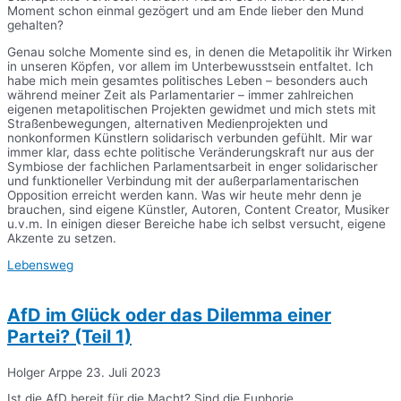
Moment schon einmal gezögert und am Ende lieber den Mund
gehalten?
Genau solche Momente sind es, in denen die Metapolitik ihr Wirken
in unseren Köpfen, vor allem im Unterbewusstsein entfaltet. Ich
habe mich mein gesamtes politisches Leben – besonders auch
während meiner Zeit als Parlamentarier – immer zahlreichen
eigenen metapolitischen Projekten gewidmet und mich stets mit
Straßenbewegungen, alternativen Medienprojekten und
nonkonformen Künstlern solidarisch verbunden gefühlt. Mir war
immer klar, dass echte politische Veränderungskraft nur aus der
Symbiose der fachlichen Parlamentsarbeit in enger solidarischer
und funktioneller Verbindung mit der außerparlamentarischen
Opposition erreicht werden kann. Was wir heute mehr denn je
brauchen, sind eigene Künstler, Autoren, Content Creator, Musiker
u.v.m. In einigen dieser Bereiche habe ich selbst versucht, eigene
Akzente zu setzen.
Lebensweg
AfD im Glück oder das Dilemma einer
Partei? (Teil 1)
Holger Arppe
23. Juli 2023
Ist die AfD bereit für die Macht? Sind die Euphorie