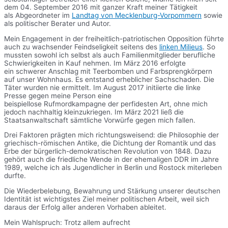
dem 04. September 2016 mit ganzer Kraft meiner Tätigkeit
als Abgeordneter im
Landtag von Mecklenburg-Vorpommern
sowie
als politischer Berater und Autor.
Mein Engagement in der freiheitlich-patriotischen Opposition führte
auch zu wachsender Feindseligkeit seitens des
linken Milieus
. So
mussten sowohl ich selbst als auch Familienmitglieder berufliche
Schwierigkeiten in Kauf nehmen. Im März 2016 erfolgte
ein schwerer Anschlag mit Teerbomben und Farbsprengkörpern
auf unser Wohnhaus. Es entstand erheblicher Sachschaden. Die
Täter wurden nie ermittelt. Im August 2017 initiierte die linke
Presse gegen meine Person eine
beispiellose Rufmordkampagne der perfidesten Art, ohne mich
jedoch nachhaltig kleinzukriegen. Im März 2021 ließ die
Staatsanwaltschaft sämtliche Vorwürfe gegen mich fallen.
Drei Faktoren prägten mich richtungsweisend: die Philosophie der
griechisch-römischen Antike, die Dichtung der Romantik und das
Erbe der bürgerlich-demokratischen Revolution von 1848. Dazu
gehört auch die friedliche Wende in der ehemaligen DDR im Jahre
1989, welche ich als Jugendlicher in Berlin und Rostock miterleben
durfte.
Die Wiederbelebung, Bewahrung und Stärkung unserer deutschen
Identität ist wichtigstes Ziel meiner politischen Arbeit, weil sich
daraus der Erfolg aller anderen Vorhaben ableitet.
Mein Wahlspruch: Trotz allem aufrecht