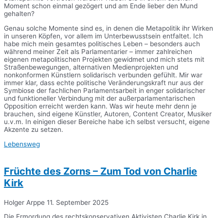
Moment schon einmal gezögert und am Ende lieber den Mund
gehalten?
Genau solche Momente sind es, in denen die Metapolitik ihr Wirken
in unseren Köpfen, vor allem im Unterbewusstsein entfaltet. Ich
habe mich mein gesamtes politisches Leben – besonders auch
während meiner Zeit als Parlamentarier – immer zahlreichen
eigenen metapolitischen Projekten gewidmet und mich stets mit
Straßenbewegungen, alternativen Medienprojekten und
nonkonformen Künstlern solidarisch verbunden gefühlt. Mir war
immer klar, dass echte politische Veränderungskraft nur aus der
Symbiose der fachlichen Parlamentsarbeit in enger solidarischer
und funktioneller Verbindung mit der außerparlamentarischen
Opposition erreicht werden kann. Was wir heute mehr denn je
brauchen, sind eigene Künstler, Autoren, Content Creator, Musiker
u.v.m. In einigen dieser Bereiche habe ich selbst versucht, eigene
Akzente zu setzen.
Lebensweg
Früchte des Zorns – Zum Tod von Charlie
Kirk
Holger Arppe
11. September 2025
Die Ermordung des rechtskonservativen Aktivisten Charlie Kirk in