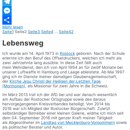
WhatsApp
Telegram
Messenger
Mehr lesen
Teilen
Seite
1
Seite
2
Seite
3
Seite
4
…
Seite
42
Lebensweg
Ich wurde am 14. April 1973 in
Rostock
geboren. Nach der Schule
erlernte ich den Beruf des Offsetdruckers, welchen ich mehr als
zwei Jahrzehnte lang ausübte. In diese Zeit fällt auch
mein Wehrdienst, den ich von April 1994 an für zwölf Monate bei
unserer Luftwaffe in Hamburg und Laage ableistete. Ab Mai 1997
ging ich im Dienste meiner damaligen Glaubensgemeinschaft,
der
Kirche Jesu Christi der Heiligen der Letzten Tage
(Mormonen)
, als Missionar für zwei Jahre in die Schweiz.
Im März 2013 trat ich der AfD bei und war danach wesentlich
am Aufbau der Rostocker Ortsgruppe sowie des daraus
hervorgegangenen Kreisverbandes beteiligt. Von 2014 bis
2019 war ich Mitglied der Rostocker Bürgerschaft. Zuletzt
selbständiger Betreiber einer kleinen Galerie, widme ich mich seit
dem 04. September 2016 mit ganzer Kraft meiner Tätigkeit
als Abgeordneter im
Landtag von Mecklenburg-Vorpommern
sowie
als politischer Berater und Autor.