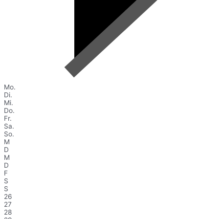
Mo.
Di.
Mi.
Do.
Fr.
Sa.
So.
M
D
M
D
F
S
S
26
27
28