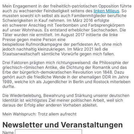
Mein Engagement in der freiheitlich-patriotischen Opposition führte
auch zu wachsender Feindseligkeit seitens des
linken Milieus
. So
mussten sowohl ich selbst als auch Familienmitglieder berufliche
Schwierigkeiten in Kauf nehmen. Im März 2016 erfolgte
ein schwerer Anschlag mit Teerbomben und Farbsprengkörpern
auf unser Wohnhaus. Es entstand erheblicher Sachschaden. Die
Täter wurden nie ermittelt. Im August 2017 initiierte die linke
Presse gegen meine Person eine
beispiellose Rufmordkampagne der perfidesten Art, ohne mich
jedoch nachhaltig kleinzukriegen. Im März 2021 ließ die
Staatsanwaltschaft sämtliche Vorwürfe gegen mich fallen.
Drei Faktoren prägten mich richtungsweisend: die Philosophie der
griechisch-römischen Antike, die Dichtung der Romantik und das
Erbe der bürgerlich-demokratischen Revolution von 1848. Dazu
gehört auch die friedliche Wende in der ehemaligen DDR im Jahre
1989, welche ich als Jugendlicher in Berlin und Rostock miterleben
durfte.
Die Wiederbelebung, Bewahrung und Stärkung unserer deutschen
Identität ist wichtigstes Ziel meiner politischen Arbeit, weil sich
daraus der Erfolg aller anderen Vorhaben ableitet.
Mein Wahlspruch: Trotz allem aufrecht
Newsletter und Veranstaltungen
Name