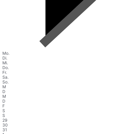
Mo.
Di.
Mi.
Do.
Fr.
Sa.
So.
M
D
M
D
F
S
S
29
30
31