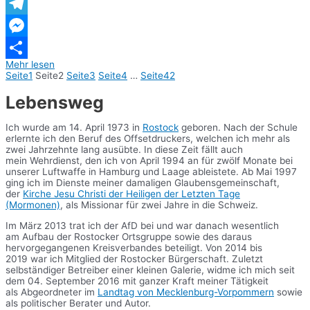
WhatsApp
Telegram
Messenger
Mehr lesen
Teilen
Seite
1
Seite
2
Seite
3
Seite
4
…
Seite
42
Lebensweg
Ich wurde am 14. April 1973 in
Rostock
geboren. Nach der Schule
erlernte ich den Beruf des Offsetdruckers, welchen ich mehr als
zwei Jahrzehnte lang ausübte. In diese Zeit fällt auch
mein Wehrdienst, den ich von April 1994 an für zwölf Monate bei
unserer Luftwaffe in Hamburg und Laage ableistete. Ab Mai 1997
ging ich im Dienste meiner damaligen Glaubensgemeinschaft,
der
Kirche Jesu Christi der Heiligen der Letzten Tage
(Mormonen)
, als Missionar für zwei Jahre in die Schweiz.
Im März 2013 trat ich der AfD bei und war danach wesentlich
am Aufbau der Rostocker Ortsgruppe sowie des daraus
hervorgegangenen Kreisverbandes beteiligt. Von 2014 bis
2019 war ich Mitglied der Rostocker Bürgerschaft. Zuletzt
selbständiger Betreiber einer kleinen Galerie, widme ich mich seit
dem 04. September 2016 mit ganzer Kraft meiner Tätigkeit
als Abgeordneter im
Landtag von Mecklenburg-Vorpommern
sowie
als politischer Berater und Autor.