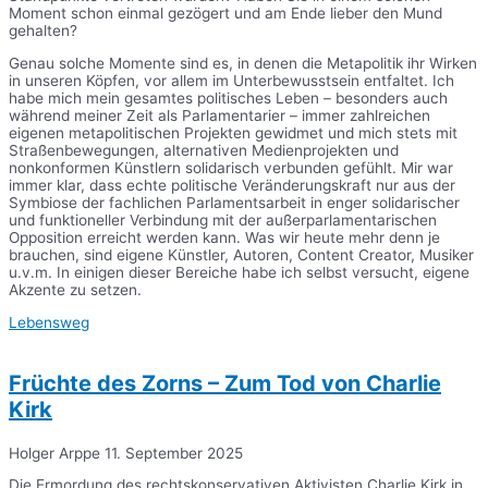
Moment schon einmal gezögert und am Ende lieber den Mund
gehalten?
Genau solche Momente sind es, in denen die Metapolitik ihr Wirken
in unseren Köpfen, vor allem im Unterbewusstsein entfaltet. Ich
habe mich mein gesamtes politisches Leben – besonders auch
während meiner Zeit als Parlamentarier – immer zahlreichen
eigenen metapolitischen Projekten gewidmet und mich stets mit
Straßenbewegungen, alternativen Medienprojekten und
nonkonformen Künstlern solidarisch verbunden gefühlt. Mir war
immer klar, dass echte politische Veränderungskraft nur aus der
Symbiose der fachlichen Parlamentsarbeit in enger solidarischer
und funktioneller Verbindung mit der außerparlamentarischen
Opposition erreicht werden kann. Was wir heute mehr denn je
brauchen, sind eigene Künstler, Autoren, Content Creator, Musiker
u.v.m. In einigen dieser Bereiche habe ich selbst versucht, eigene
Akzente zu setzen.
Lebensweg
Früchte des Zorns – Zum Tod von Charlie
Kirk
Holger Arppe
11. September 2025
Die Ermordung des rechtskonservativen Aktivisten Charlie Kirk in