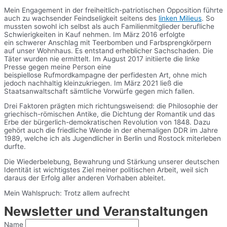
Mein Engagement in der freiheitlich-patriotischen Opposition führte
auch zu wachsender Feindseligkeit seitens des
linken Milieus
. So
mussten sowohl ich selbst als auch Familienmitglieder berufliche
Schwierigkeiten in Kauf nehmen. Im März 2016 erfolgte
ein schwerer Anschlag mit Teerbomben und Farbsprengkörpern
auf unser Wohnhaus. Es entstand erheblicher Sachschaden. Die
Täter wurden nie ermittelt. Im August 2017 initiierte die linke
Presse gegen meine Person eine
beispiellose Rufmordkampagne der perfidesten Art, ohne mich
jedoch nachhaltig kleinzukriegen. Im März 2021 ließ die
Staatsanwaltschaft sämtliche Vorwürfe gegen mich fallen.
Drei Faktoren prägten mich richtungsweisend: die Philosophie der
griechisch-römischen Antike, die Dichtung der Romantik und das
Erbe der bürgerlich-demokratischen Revolution von 1848. Dazu
gehört auch die friedliche Wende in der ehemaligen DDR im Jahre
1989, welche ich als Jugendlicher in Berlin und Rostock miterleben
durfte.
Die Wiederbelebung, Bewahrung und Stärkung unserer deutschen
Identität ist wichtigstes Ziel meiner politischen Arbeit, weil sich
daraus der Erfolg aller anderen Vorhaben ableitet.
Mein Wahlspruch: Trotz allem aufrecht
Newsletter und Veranstaltungen
Name