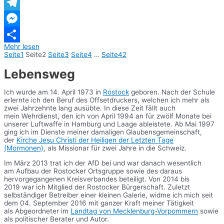
WhatsApp
Telegram
Messenger
Mehr lesen
Teilen
Seite
1
Seite
2
Seite
3
Seite
4
…
Seite
42
Lebensweg
Ich wurde am 14. April 1973 in
Rostock
geboren. Nach der Schule
erlernte ich den Beruf des Offsetdruckers, welchen ich mehr als
zwei Jahrzehnte lang ausübte. In diese Zeit fällt auch
mein Wehrdienst, den ich von April 1994 an für zwölf Monate bei
unserer Luftwaffe in Hamburg und Laage ableistete. Ab Mai 1997
ging ich im Dienste meiner damaligen Glaubensgemeinschaft,
der
Kirche Jesu Christi der Heiligen der Letzten Tage
(Mormonen)
, als Missionar für zwei Jahre in die Schweiz.
Im März 2013 trat ich der AfD bei und war danach wesentlich
am Aufbau der Rostocker Ortsgruppe sowie des daraus
hervorgegangenen Kreisverbandes beteiligt. Von 2014 bis
2019 war ich Mitglied der Rostocker Bürgerschaft. Zuletzt
selbständiger Betreiber einer kleinen Galerie, widme ich mich seit
dem 04. September 2016 mit ganzer Kraft meiner Tätigkeit
als Abgeordneter im
Landtag von Mecklenburg-Vorpommern
sowie
als politischer Berater und Autor.