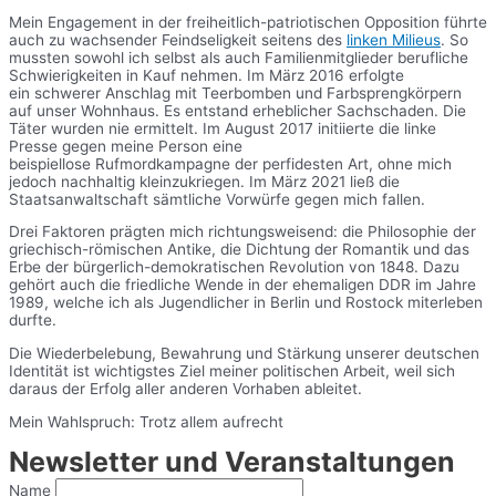
Mein Engagement in der freiheitlich-patriotischen Opposition führte
auch zu wachsender Feindseligkeit seitens des
linken Milieus
. So
mussten sowohl ich selbst als auch Familienmitglieder berufliche
Schwierigkeiten in Kauf nehmen. Im März 2016 erfolgte
ein schwerer Anschlag mit Teerbomben und Farbsprengkörpern
auf unser Wohnhaus. Es entstand erheblicher Sachschaden. Die
Täter wurden nie ermittelt. Im August 2017 initiierte die linke
Presse gegen meine Person eine
beispiellose Rufmordkampagne der perfidesten Art, ohne mich
jedoch nachhaltig kleinzukriegen. Im März 2021 ließ die
Staatsanwaltschaft sämtliche Vorwürfe gegen mich fallen.
Drei Faktoren prägten mich richtungsweisend: die Philosophie der
griechisch-römischen Antike, die Dichtung der Romantik und das
Erbe der bürgerlich-demokratischen Revolution von 1848. Dazu
gehört auch die friedliche Wende in der ehemaligen DDR im Jahre
1989, welche ich als Jugendlicher in Berlin und Rostock miterleben
durfte.
Die Wiederbelebung, Bewahrung und Stärkung unserer deutschen
Identität ist wichtigstes Ziel meiner politischen Arbeit, weil sich
daraus der Erfolg aller anderen Vorhaben ableitet.
Mein Wahlspruch: Trotz allem aufrecht
Newsletter und Veranstaltungen
Name