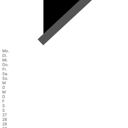
Mo.
Di.
Mi.
Do.
Fr.
Sa.
So.
M
D
M
D
F
S
S
27
28
29