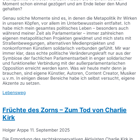
Moment schon einmal gezögert und am Ende lieber den Mund
gehalten?
Genau solche Momente sind es, in denen die Metapolitik ihr Wirken
in unseren Köpfen, vor allem im Unterbewusstsein entfaltet. Ich
habe mich mein gesamtes politisches Leben – besonders auch
während meiner Zeit als Parlamentarier – immer zahlreichen
eigenen metapolitischen Projekten gewidmet und mich stets mit
Straßenbewegungen, alternativen Medienprojekten und
nonkonformen Künstlern solidarisch verbunden gefühlt. Mir war
immer klar, dass echte politische Veränderungskraft nur aus der
Symbiose der fachlichen Parlamentsarbeit in enger solidarischer
und funktioneller Verbindung mit der außerparlamentarischen
Opposition erreicht werden kann. Was wir heute mehr denn je
brauchen, sind eigene Künstler, Autoren, Content Creator, Musiker
u.v.m. In einigen dieser Bereiche habe ich selbst versucht, eigene
Akzente zu setzen.
Lebensweg
Früchte des Zorns – Zum Tod von Charlie
Kirk
Holger Arppe
11. September 2025
Die Ermordung des rechtskonservativen Aktivisten Charlie Kirk in