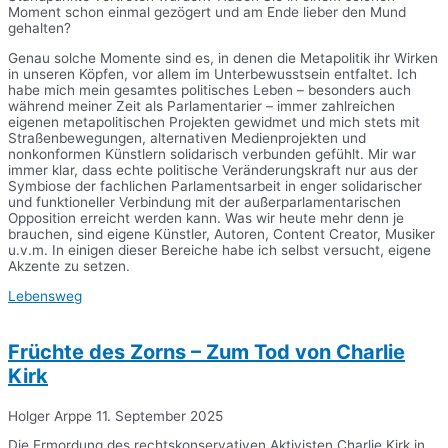
Moment schon einmal gezögert und am Ende lieber den Mund
gehalten?
Genau solche Momente sind es, in denen die Metapolitik ihr Wirken
in unseren Köpfen, vor allem im Unterbewusstsein entfaltet. Ich
habe mich mein gesamtes politisches Leben – besonders auch
während meiner Zeit als Parlamentarier – immer zahlreichen
eigenen metapolitischen Projekten gewidmet und mich stets mit
Straßenbewegungen, alternativen Medienprojekten und
nonkonformen Künstlern solidarisch verbunden gefühlt. Mir war
immer klar, dass echte politische Veränderungskraft nur aus der
Symbiose der fachlichen Parlamentsarbeit in enger solidarischer
und funktioneller Verbindung mit der außerparlamentarischen
Opposition erreicht werden kann. Was wir heute mehr denn je
brauchen, sind eigene Künstler, Autoren, Content Creator, Musiker
u.v.m. In einigen dieser Bereiche habe ich selbst versucht, eigene
Akzente zu setzen.
Lebensweg
Früchte des Zorns – Zum Tod von Charlie
Kirk
Holger Arppe
11. September 2025
Die Ermordung des rechtskonservativen Aktivisten Charlie Kirk in