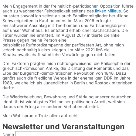
Mein Engagement in der freiheitlich-patriotischen Opposition führte
auch zu wachsender Feindseligkeit seitens des
linken Milieus
. So
mussten sowohl ich selbst als auch Familienmitglieder berufliche
Schwierigkeiten in Kauf nehmen. Im März 2016 erfolgte
ein schwerer Anschlag mit Teerbomben und Farbsprengkörpern
auf unser Wohnhaus. Es entstand erheblicher Sachschaden. Die
Täter wurden nie ermittelt. Im August 2017 initiierte die linke
Presse gegen meine Person eine
beispiellose Rufmordkampagne der perfidesten Art, ohne mich
jedoch nachhaltig kleinzukriegen. Im März 2021 ließ die
Staatsanwaltschaft sämtliche Vorwürfe gegen mich fallen.
Drei Faktoren prägten mich richtungsweisend: die Philosophie der
griechisch-römischen Antike, die Dichtung der Romantik und das
Erbe der bürgerlich-demokratischen Revolution von 1848. Dazu
gehört auch die friedliche Wende in der ehemaligen DDR im Jahre
1989, welche ich als Jugendlicher in Berlin und Rostock miterleben
durfte.
Die Wiederbelebung, Bewahrung und Stärkung unserer deutschen
Identität ist wichtigstes Ziel meiner politischen Arbeit, weil sich
daraus der Erfolg aller anderen Vorhaben ableitet.
Mein Wahlspruch: Trotz allem aufrecht
Newsletter und Veranstaltungen
Name