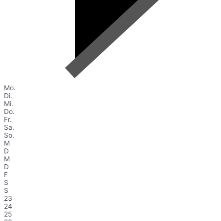
Mo.
Di.
Mi.
Do.
Fr.
Sa.
So.
M
D
M
D
F
S
S
23
24
25