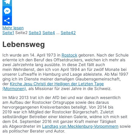
WhatsApp
Telegram
Messenger
Mehr lesen
Teilen
Seite
1
Seite
2
Seite
3
Seite
4
…
Seite
42
Lebensweg
Ich wurde am 14. April 1973 in
Rostock
geboren. Nach der Schule
erlernte ich den Beruf des Offsetdruckers, welchen ich mehr als
zwei Jahrzehnte lang ausübte. In diese Zeit fällt auch
mein Wehrdienst, den ich von April 1994 an für zwölf Monate bei
unserer Luftwaffe in Hamburg und Laage ableistete. Ab Mai 1997
ging ich im Dienste meiner damaligen Glaubensgemeinschaft,
der
Kirche Jesu Christi der Heiligen der Letzten Tage
(Mormonen)
, als Missionar für zwei Jahre in die Schweiz.
Im März 2013 trat ich der AfD bei und war danach wesentlich
am Aufbau der Rostocker Ortsgruppe sowie des daraus
hervorgegangenen Kreisverbandes beteiligt. Von 2014 bis
2019 war ich Mitglied der Rostocker Bürgerschaft. Zuletzt
selbständiger Betreiber einer kleinen Galerie, widme ich mich seit
dem 04. September 2016 mit ganzer Kraft meiner Tätigkeit
als Abgeordneter im
Landtag von Mecklenburg-Vorpommern
sowie
als politischer Berater und Autor.