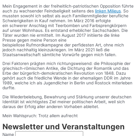
Mein Engagement in der freiheitlich-patriotischen Opposition führte
auch zu wachsender Feindseligkeit seitens des
linken Milieus
. So
mussten sowohl ich selbst als auch Familienmitglieder berufliche
Schwierigkeiten in Kauf nehmen. Im März 2016 erfolgte
ein schwerer Anschlag mit Teerbomben und Farbsprengkörpern
auf unser Wohnhaus. Es entstand erheblicher Sachschaden. Die
Täter wurden nie ermittelt. Im August 2017 initiierte die linke
Presse gegen meine Person eine
beispiellose Rufmordkampagne der perfidesten Art, ohne mich
jedoch nachhaltig kleinzukriegen. Im März 2021 ließ die
Staatsanwaltschaft sämtliche Vorwürfe gegen mich fallen.
Drei Faktoren prägten mich richtungsweisend: die Philosophie der
griechisch-römischen Antike, die Dichtung der Romantik und das
Erbe der bürgerlich-demokratischen Revolution von 1848. Dazu
gehört auch die friedliche Wende in der ehemaligen DDR im Jahre
1989, welche ich als Jugendlicher in Berlin und Rostock miterleben
durfte.
Die Wiederbelebung, Bewahrung und Stärkung unserer deutschen
Identität ist wichtigstes Ziel meiner politischen Arbeit, weil sich
daraus der Erfolg aller anderen Vorhaben ableitet.
Mein Wahlspruch: Trotz allem aufrecht
Newsletter und Veranstaltungen
Name