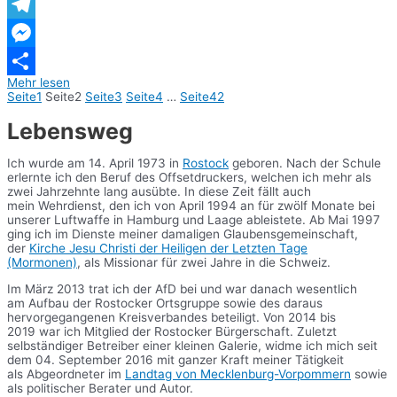
WhatsApp
Telegram
Messenger
Mehr lesen
Teilen
Seite
1
Seite
2
Seite
3
Seite
4
…
Seite
42
Lebensweg
Ich wurde am 14. April 1973 in
Rostock
geboren. Nach der Schule
erlernte ich den Beruf des Offsetdruckers, welchen ich mehr als
zwei Jahrzehnte lang ausübte. In diese Zeit fällt auch
mein Wehrdienst, den ich von April 1994 an für zwölf Monate bei
unserer Luftwaffe in Hamburg und Laage ableistete. Ab Mai 1997
ging ich im Dienste meiner damaligen Glaubensgemeinschaft,
der
Kirche Jesu Christi der Heiligen der Letzten Tage
(Mormonen)
, als Missionar für zwei Jahre in die Schweiz.
Im März 2013 trat ich der AfD bei und war danach wesentlich
am Aufbau der Rostocker Ortsgruppe sowie des daraus
hervorgegangenen Kreisverbandes beteiligt. Von 2014 bis
2019 war ich Mitglied der Rostocker Bürgerschaft. Zuletzt
selbständiger Betreiber einer kleinen Galerie, widme ich mich seit
dem 04. September 2016 mit ganzer Kraft meiner Tätigkeit
als Abgeordneter im
Landtag von Mecklenburg-Vorpommern
sowie
als politischer Berater und Autor.