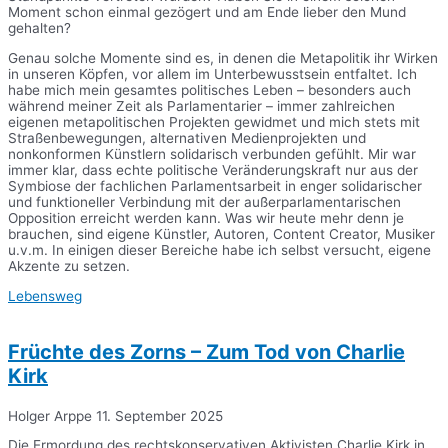
Moment schon einmal gezögert und am Ende lieber den Mund
gehalten?
Genau solche Momente sind es, in denen die Metapolitik ihr Wirken
in unseren Köpfen, vor allem im Unterbewusstsein entfaltet. Ich
habe mich mein gesamtes politisches Leben – besonders auch
während meiner Zeit als Parlamentarier – immer zahlreichen
eigenen metapolitischen Projekten gewidmet und mich stets mit
Straßenbewegungen, alternativen Medienprojekten und
nonkonformen Künstlern solidarisch verbunden gefühlt. Mir war
immer klar, dass echte politische Veränderungskraft nur aus der
Symbiose der fachlichen Parlamentsarbeit in enger solidarischer
und funktioneller Verbindung mit der außerparlamentarischen
Opposition erreicht werden kann. Was wir heute mehr denn je
brauchen, sind eigene Künstler, Autoren, Content Creator, Musiker
u.v.m. In einigen dieser Bereiche habe ich selbst versucht, eigene
Akzente zu setzen.
Lebensweg
Früchte des Zorns – Zum Tod von Charlie
Kirk
Holger Arppe
11. September 2025
Die Ermordung des rechtskonservativen Aktivisten Charlie Kirk in