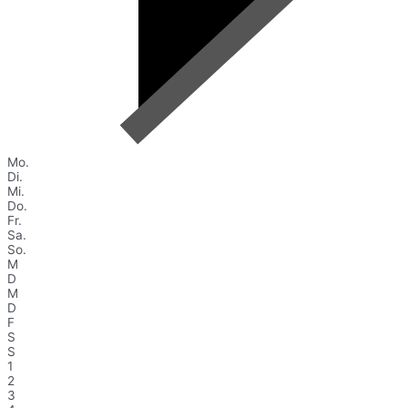
Mo.
Di.
Mi.
Do.
Fr.
Sa.
So.
M
D
M
D
F
S
S
1
2
3