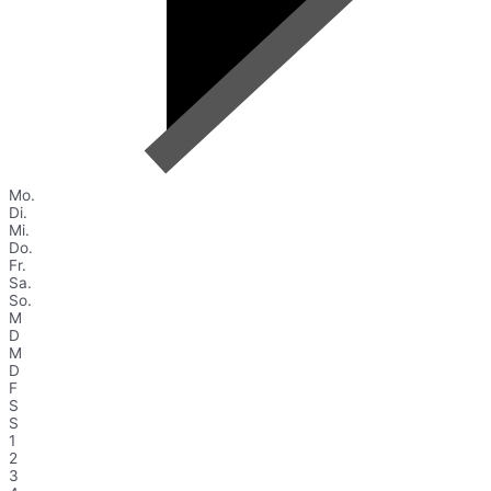
Mo.
Di.
Mi.
Do.
Fr.
Sa.
So.
M
D
M
D
F
S
S
1
2
3