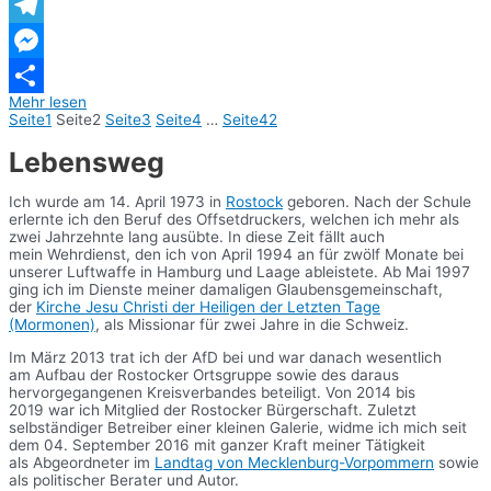
WhatsApp
Telegram
Messenger
Mehr lesen
Teilen
Seite
1
Seite
2
Seite
3
Seite
4
…
Seite
42
Lebensweg
Ich wurde am 14. April 1973 in
Rostock
geboren. Nach der Schule
erlernte ich den Beruf des Offsetdruckers, welchen ich mehr als
zwei Jahrzehnte lang ausübte. In diese Zeit fällt auch
mein Wehrdienst, den ich von April 1994 an für zwölf Monate bei
unserer Luftwaffe in Hamburg und Laage ableistete. Ab Mai 1997
ging ich im Dienste meiner damaligen Glaubensgemeinschaft,
der
Kirche Jesu Christi der Heiligen der Letzten Tage
(Mormonen)
, als Missionar für zwei Jahre in die Schweiz.
Im März 2013 trat ich der AfD bei und war danach wesentlich
am Aufbau der Rostocker Ortsgruppe sowie des daraus
hervorgegangenen Kreisverbandes beteiligt. Von 2014 bis
2019 war ich Mitglied der Rostocker Bürgerschaft. Zuletzt
selbständiger Betreiber einer kleinen Galerie, widme ich mich seit
dem 04. September 2016 mit ganzer Kraft meiner Tätigkeit
als Abgeordneter im
Landtag von Mecklenburg-Vorpommern
sowie
als politischer Berater und Autor.