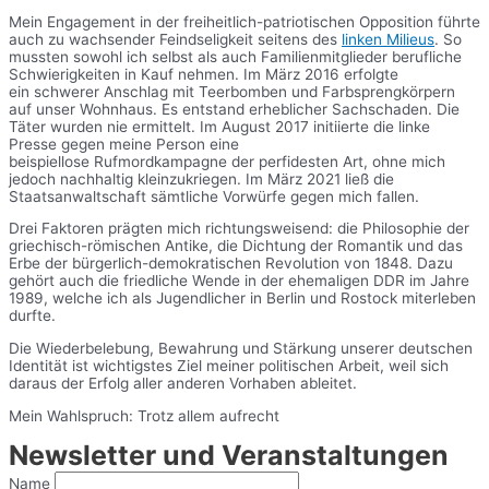
Mein Engagement in der freiheitlich-patriotischen Opposition führte
auch zu wachsender Feindseligkeit seitens des
linken Milieus
. So
mussten sowohl ich selbst als auch Familienmitglieder berufliche
Schwierigkeiten in Kauf nehmen. Im März 2016 erfolgte
ein schwerer Anschlag mit Teerbomben und Farbsprengkörpern
auf unser Wohnhaus. Es entstand erheblicher Sachschaden. Die
Täter wurden nie ermittelt. Im August 2017 initiierte die linke
Presse gegen meine Person eine
beispiellose Rufmordkampagne der perfidesten Art, ohne mich
jedoch nachhaltig kleinzukriegen. Im März 2021 ließ die
Staatsanwaltschaft sämtliche Vorwürfe gegen mich fallen.
Drei Faktoren prägten mich richtungsweisend: die Philosophie der
griechisch-römischen Antike, die Dichtung der Romantik und das
Erbe der bürgerlich-demokratischen Revolution von 1848. Dazu
gehört auch die friedliche Wende in der ehemaligen DDR im Jahre
1989, welche ich als Jugendlicher in Berlin und Rostock miterleben
durfte.
Die Wiederbelebung, Bewahrung und Stärkung unserer deutschen
Identität ist wichtigstes Ziel meiner politischen Arbeit, weil sich
daraus der Erfolg aller anderen Vorhaben ableitet.
Mein Wahlspruch: Trotz allem aufrecht
Newsletter und Veranstaltungen
Name