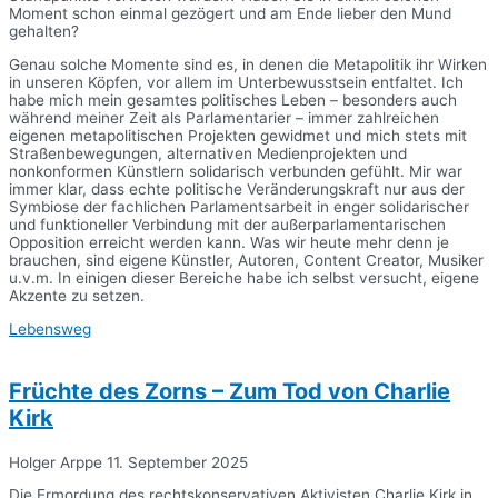
Moment schon einmal gezögert und am Ende lieber den Mund
gehalten?
Genau solche Momente sind es, in denen die Metapolitik ihr Wirken
in unseren Köpfen, vor allem im Unterbewusstsein entfaltet. Ich
habe mich mein gesamtes politisches Leben – besonders auch
während meiner Zeit als Parlamentarier – immer zahlreichen
eigenen metapolitischen Projekten gewidmet und mich stets mit
Straßenbewegungen, alternativen Medienprojekten und
nonkonformen Künstlern solidarisch verbunden gefühlt. Mir war
immer klar, dass echte politische Veränderungskraft nur aus der
Symbiose der fachlichen Parlamentsarbeit in enger solidarischer
und funktioneller Verbindung mit der außerparlamentarischen
Opposition erreicht werden kann. Was wir heute mehr denn je
brauchen, sind eigene Künstler, Autoren, Content Creator, Musiker
u.v.m. In einigen dieser Bereiche habe ich selbst versucht, eigene
Akzente zu setzen.
Lebensweg
Früchte des Zorns – Zum Tod von Charlie
Kirk
Holger Arppe
11. September 2025
Die Ermordung des rechtskonservativen Aktivisten Charlie Kirk in