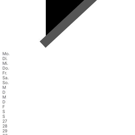
Mo.
Di.
Mi.
Do.
Fr.
Sa.
So.
M
D
M
D
F
S
S
27
28
29