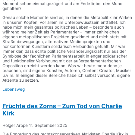
Moment schon einmal gezögert und am Ende lieber den Mund
gehalten?
Genau solche Momente sind es, in denen die Metapolitik ihr Wirken
in unseren Köpfen, vor allem im Unterbewusstsein entfaltet. Ich
habe mich mein gesamtes politisches Leben – besonders auch
während meiner Zeit als Parlamentarier – immer zahlreichen
eigenen metapolitischen Projekten gewidmet und mich stets mit
Straßenbewegungen, alternativen Medienprojekten und
nonkonformen Künstlern solidarisch verbunden gefühlt. Mir war
immer klar, dass echte politische Veränderungskraft nur aus der
Symbiose der fachlichen Parlamentsarbeit in enger solidarischer
und funktioneller Verbindung mit der außerparlamentarischen
Opposition erreicht werden kann. Was wir heute mehr denn je
brauchen, sind eigene Künstler, Autoren, Content Creator, Musiker
u.v.m. In einigen dieser Bereiche habe ich selbst versucht, eigene
Akzente zu setzen.
Lebensweg
Früchte des Zorns – Zum Tod von Charlie
Kirk
Holger Arppe
11. September 2025
Die Ermordung des rechtskonservativen Aktivisten Charlie Kirk in