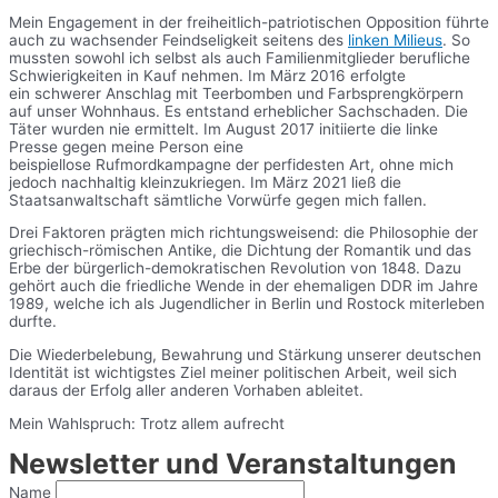
Mein Engagement in der freiheitlich-patriotischen Opposition führte
auch zu wachsender Feindseligkeit seitens des
linken Milieus
. So
mussten sowohl ich selbst als auch Familienmitglieder berufliche
Schwierigkeiten in Kauf nehmen. Im März 2016 erfolgte
ein schwerer Anschlag mit Teerbomben und Farbsprengkörpern
auf unser Wohnhaus. Es entstand erheblicher Sachschaden. Die
Täter wurden nie ermittelt. Im August 2017 initiierte die linke
Presse gegen meine Person eine
beispiellose Rufmordkampagne der perfidesten Art, ohne mich
jedoch nachhaltig kleinzukriegen. Im März 2021 ließ die
Staatsanwaltschaft sämtliche Vorwürfe gegen mich fallen.
Drei Faktoren prägten mich richtungsweisend: die Philosophie der
griechisch-römischen Antike, die Dichtung der Romantik und das
Erbe der bürgerlich-demokratischen Revolution von 1848. Dazu
gehört auch die friedliche Wende in der ehemaligen DDR im Jahre
1989, welche ich als Jugendlicher in Berlin und Rostock miterleben
durfte.
Die Wiederbelebung, Bewahrung und Stärkung unserer deutschen
Identität ist wichtigstes Ziel meiner politischen Arbeit, weil sich
daraus der Erfolg aller anderen Vorhaben ableitet.
Mein Wahlspruch: Trotz allem aufrecht
Newsletter und Veranstaltungen
Name