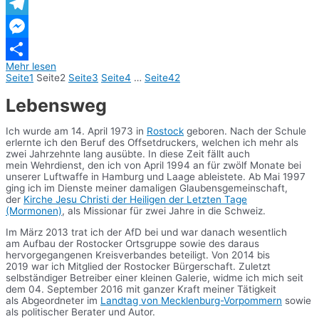
WhatsApp
Telegram
Messenger
Mehr lesen
Teilen
Seite
1
Seite
2
Seite
3
Seite
4
…
Seite
42
Lebensweg
Ich wurde am 14. April 1973 in
Rostock
geboren. Nach der Schule
erlernte ich den Beruf des Offsetdruckers, welchen ich mehr als
zwei Jahrzehnte lang ausübte. In diese Zeit fällt auch
mein Wehrdienst, den ich von April 1994 an für zwölf Monate bei
unserer Luftwaffe in Hamburg und Laage ableistete. Ab Mai 1997
ging ich im Dienste meiner damaligen Glaubensgemeinschaft,
der
Kirche Jesu Christi der Heiligen der Letzten Tage
(Mormonen)
, als Missionar für zwei Jahre in die Schweiz.
Im März 2013 trat ich der AfD bei und war danach wesentlich
am Aufbau der Rostocker Ortsgruppe sowie des daraus
hervorgegangenen Kreisverbandes beteiligt. Von 2014 bis
2019 war ich Mitglied der Rostocker Bürgerschaft. Zuletzt
selbständiger Betreiber einer kleinen Galerie, widme ich mich seit
dem 04. September 2016 mit ganzer Kraft meiner Tätigkeit
als Abgeordneter im
Landtag von Mecklenburg-Vorpommern
sowie
als politischer Berater und Autor.