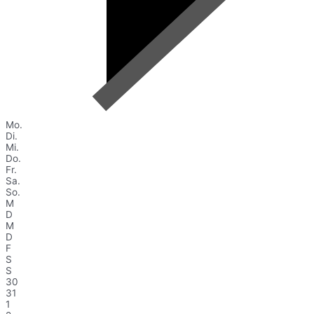
Mo.
Di.
Mi.
Do.
Fr.
Sa.
So.
M
D
M
D
F
S
S
30
31
1