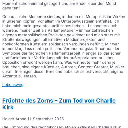
Moment schon einmal gezögert und am Ende lieber den Mund
gehalten?
Genau solche Momente sind es, in denen die Metapolitik ihr Wirken
in unseren Köpfen, vor allem im Unterbewusstsein entfaltet. Ich
habe mich mein gesamtes politisches Leben – besonders auch
während meiner Zeit als Parlamentarier – immer zahlreichen
eigenen metapolitischen Projekten gewidmet und mich stets mit
Straßenbewegungen, alternativen Medienprojekten und
nonkonformen Künstlern solidarisch verbunden gefühlt. Mir war
immer klar, dass echte politische Veränderungskraft nur aus der
Symbiose der fachlichen Parlamentsarbeit in enger solidarischer
und funktioneller Verbindung mit der außerparlamentarischen
Opposition erreicht werden kann. Was wir heute mehr denn je
brauchen, sind eigene Künstler, Autoren, Content Creator, Musiker
u.v.m. In einigen dieser Bereiche habe ich selbst versucht, eigene
Akzente zu setzen.
Lebensweg
Früchte des Zorns – Zum Tod von Charlie
Kirk
Holger Arppe
11. September 2025
Die Ermordung des rechtskonservativen Aktivisten Charlie Kirk in