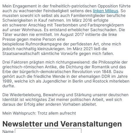
Mein Engagement in der freiheitlich-patriotischen Opposition führte
auch zu wachsender Feindseligkeit seitens des
linken Milieus
. So
mussten sowohl ich selbst als auch Familienmitglieder berufliche
Schwierigkeiten in Kauf nehmen. Im März 2016 erfolgte
ein schwerer Anschlag mit Teerbomben und Farbsprengkörpern
auf unser Wohnhaus. Es entstand erheblicher Sachschaden. Die
Täter wurden nie ermittelt. Im August 2017 initiierte die linke
Presse gegen meine Person eine
beispiellose Rufmordkampagne der perfidesten Art, ohne mich
jedoch nachhaltig kleinzukriegen. Im März 2021 ließ die
Staatsanwaltschaft sämtliche Vorwürfe gegen mich fallen.
Drei Faktoren prägten mich richtungsweisend: die Philosophie der
griechisch-römischen Antike, die Dichtung der Romantik und das
Erbe der bürgerlich-demokratischen Revolution von 1848. Dazu
gehört auch die friedliche Wende in der ehemaligen DDR im Jahre
1989, welche ich als Jugendlicher in Berlin und Rostock miterleben
durfte.
Die Wiederbelebung, Bewahrung und Stärkung unserer deutschen
Identität ist wichtigstes Ziel meiner politischen Arbeit, weil sich
daraus der Erfolg aller anderen Vorhaben ableitet.
Mein Wahlspruch: Trotz allem aufrecht
Newsletter und Veranstaltungen
Name