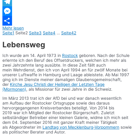
WhatsApp
Telegram
Messenger
Mehr lesen
Teilen
Seite
1
Seite
2
Seite
3
Seite
4
…
Seite
42
Lebensweg
Ich wurde am 14. April 1973 in
Rostock
geboren. Nach der Schule
erlernte ich den Beruf des Offsetdruckers, welchen ich mehr als
zwei Jahrzehnte lang ausübte. In diese Zeit fällt auch
mein Wehrdienst, den ich von April 1994 an für zwölf Monate bei
unserer Luftwaffe in Hamburg und Laage ableistete. Ab Mai 1997
ging ich im Dienste meiner damaligen Glaubensgemeinschaft,
der
Kirche Jesu Christi der Heiligen der Letzten Tage
(Mormonen)
, als Missionar für zwei Jahre in die Schweiz.
Im März 2013 trat ich der AfD bei und war danach wesentlich
am Aufbau der Rostocker Ortsgruppe sowie des daraus
hervorgegangenen Kreisverbandes beteiligt. Von 2014 bis
2019 war ich Mitglied der Rostocker Bürgerschaft. Zuletzt
selbständiger Betreiber einer kleinen Galerie, widme ich mich seit
dem 04. September 2016 mit ganzer Kraft meiner Tätigkeit
als Abgeordneter im
Landtag von Mecklenburg-Vorpommern
sowie
als politischer Berater und Autor.