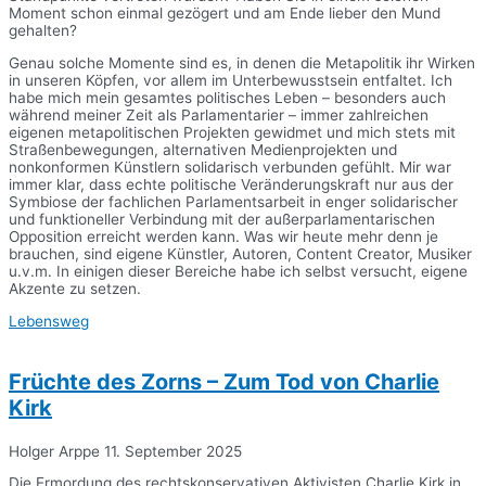
Moment schon einmal gezögert und am Ende lieber den Mund
gehalten?
Genau solche Momente sind es, in denen die Metapolitik ihr Wirken
in unseren Köpfen, vor allem im Unterbewusstsein entfaltet. Ich
habe mich mein gesamtes politisches Leben – besonders auch
während meiner Zeit als Parlamentarier – immer zahlreichen
eigenen metapolitischen Projekten gewidmet und mich stets mit
Straßenbewegungen, alternativen Medienprojekten und
nonkonformen Künstlern solidarisch verbunden gefühlt. Mir war
immer klar, dass echte politische Veränderungskraft nur aus der
Symbiose der fachlichen Parlamentsarbeit in enger solidarischer
und funktioneller Verbindung mit der außerparlamentarischen
Opposition erreicht werden kann. Was wir heute mehr denn je
brauchen, sind eigene Künstler, Autoren, Content Creator, Musiker
u.v.m. In einigen dieser Bereiche habe ich selbst versucht, eigene
Akzente zu setzen.
Lebensweg
Früchte des Zorns – Zum Tod von Charlie
Kirk
Holger Arppe
11. September 2025
Die Ermordung des rechtskonservativen Aktivisten Charlie Kirk in