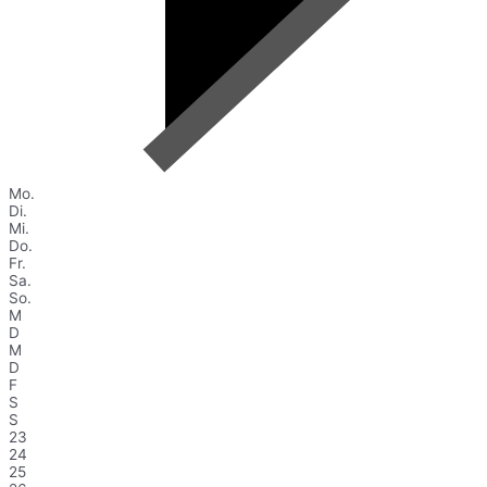
Mo.
Di.
Mi.
Do.
Fr.
Sa.
So.
M
D
M
D
F
S
S
23
24
25