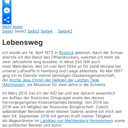
WhatsApp
Telegram
Messenger
Mehr lesen
Teilen
Seite
1
Seite
2
Seite
3
Seite
4
…
Seite
42
Lebensweg
Ich wurde am 14. April 1973 in
Rostock
geboren. Nach der Schule
erlernte ich den Beruf des Offsetdruckers, welchen ich mehr als
zwei Jahrzehnte lang ausübte. In diese Zeit fällt auch
mein Wehrdienst, den ich von April 1994 an für zwölf Monate bei
unserer Luftwaffe in Hamburg und Laage ableistete. Ab Mai 1997
ging ich im Dienste meiner damaligen Glaubensgemeinschaft,
der
Kirche Jesu Christi der Heiligen der Letzten Tage
(Mormonen)
, als Missionar für zwei Jahre in die Schweiz.
Im März 2013 trat ich der AfD bei und war danach wesentlich
am Aufbau der Rostocker Ortsgruppe sowie des daraus
hervorgegangenen Kreisverbandes beteiligt. Von 2014 bis
2019 war ich Mitglied der Rostocker Bürgerschaft. Zuletzt
selbständiger Betreiber einer kleinen Galerie, widme ich mich seit
dem 04. September 2016 mit ganzer Kraft meiner Tätigkeit
als Abgeordneter im
Landtag von Mecklenburg-Vorpommern
sowie
als politischer Berater und Autor.