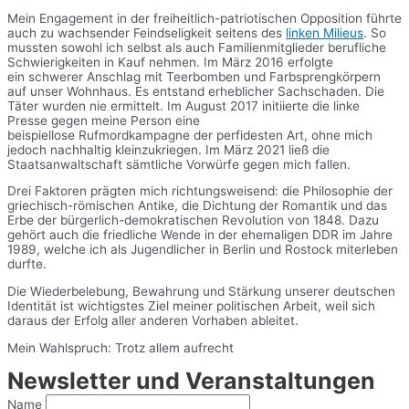
Mein Engagement in der freiheitlich-patriotischen Opposition führte
auch zu wachsender Feindseligkeit seitens des
linken Milieus
. So
mussten sowohl ich selbst als auch Familienmitglieder berufliche
Schwierigkeiten in Kauf nehmen. Im März 2016 erfolgte
ein schwerer Anschlag mit Teerbomben und Farbsprengkörpern
auf unser Wohnhaus. Es entstand erheblicher Sachschaden. Die
Täter wurden nie ermittelt. Im August 2017 initiierte die linke
Presse gegen meine Person eine
beispiellose Rufmordkampagne der perfidesten Art, ohne mich
jedoch nachhaltig kleinzukriegen. Im März 2021 ließ die
Staatsanwaltschaft sämtliche Vorwürfe gegen mich fallen.
Drei Faktoren prägten mich richtungsweisend: die Philosophie der
griechisch-römischen Antike, die Dichtung der Romantik und das
Erbe der bürgerlich-demokratischen Revolution von 1848. Dazu
gehört auch die friedliche Wende in der ehemaligen DDR im Jahre
1989, welche ich als Jugendlicher in Berlin und Rostock miterleben
durfte.
Die Wiederbelebung, Bewahrung und Stärkung unserer deutschen
Identität ist wichtigstes Ziel meiner politischen Arbeit, weil sich
daraus der Erfolg aller anderen Vorhaben ableitet.
Mein Wahlspruch: Trotz allem aufrecht
Newsletter und Veranstaltungen
Name