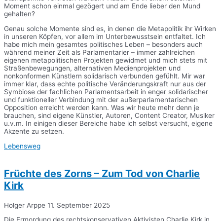
Moment schon einmal gezögert und am Ende lieber den Mund
gehalten?
Genau solche Momente sind es, in denen die Metapolitik ihr Wirken
in unseren Köpfen, vor allem im Unterbewusstsein entfaltet. Ich
habe mich mein gesamtes politisches Leben – besonders auch
während meiner Zeit als Parlamentarier – immer zahlreichen
eigenen metapolitischen Projekten gewidmet und mich stets mit
Straßenbewegungen, alternativen Medienprojekten und
nonkonformen Künstlern solidarisch verbunden gefühlt. Mir war
immer klar, dass echte politische Veränderungskraft nur aus der
Symbiose der fachlichen Parlamentsarbeit in enger solidarischer
und funktioneller Verbindung mit der außerparlamentarischen
Opposition erreicht werden kann. Was wir heute mehr denn je
brauchen, sind eigene Künstler, Autoren, Content Creator, Musiker
u.v.m. In einigen dieser Bereiche habe ich selbst versucht, eigene
Akzente zu setzen.
Lebensweg
Früchte des Zorns – Zum Tod von Charlie
Kirk
Holger Arppe
11. September 2025
Die Ermordung des rechtskonservativen Aktivisten Charlie Kirk in