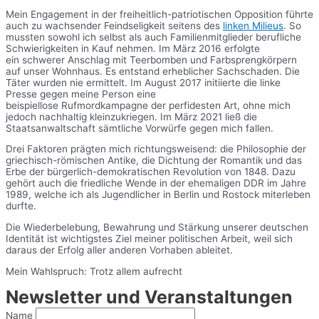
Mein Engagement in der freiheitlich-patriotischen Opposition führte
auch zu wachsender Feindseligkeit seitens des
linken Milieus
. So
mussten sowohl ich selbst als auch Familienmitglieder berufliche
Schwierigkeiten in Kauf nehmen. Im März 2016 erfolgte
ein schwerer Anschlag mit Teerbomben und Farbsprengkörpern
auf unser Wohnhaus. Es entstand erheblicher Sachschaden. Die
Täter wurden nie ermittelt. Im August 2017 initiierte die linke
Presse gegen meine Person eine
beispiellose Rufmordkampagne der perfidesten Art, ohne mich
jedoch nachhaltig kleinzukriegen. Im März 2021 ließ die
Staatsanwaltschaft sämtliche Vorwürfe gegen mich fallen.
Drei Faktoren prägten mich richtungsweisend: die Philosophie der
griechisch-römischen Antike, die Dichtung der Romantik und das
Erbe der bürgerlich-demokratischen Revolution von 1848. Dazu
gehört auch die friedliche Wende in der ehemaligen DDR im Jahre
1989, welche ich als Jugendlicher in Berlin und Rostock miterleben
durfte.
Die Wiederbelebung, Bewahrung und Stärkung unserer deutschen
Identität ist wichtigstes Ziel meiner politischen Arbeit, weil sich
daraus der Erfolg aller anderen Vorhaben ableitet.
Mein Wahlspruch: Trotz allem aufrecht
Newsletter und Veranstaltungen
Name