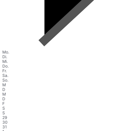
Mo.
Di.
Mi.
Do.
Fr.
Sa.
So.
M
D
M
D
F
S
S
29
30
31