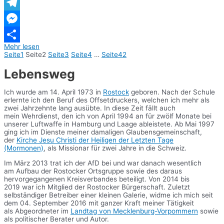
WhatsApp
Telegram
Messenger
Mehr lesen
Teilen
Seite
1
Seite
2
Seite
3
Seite
4
…
Seite
42
Lebensweg
Ich wurde am 14. April 1973 in
Rostock
geboren. Nach der Schule
erlernte ich den Beruf des Offsetdruckers, welchen ich mehr als
zwei Jahrzehnte lang ausübte. In diese Zeit fällt auch
mein Wehrdienst, den ich von April 1994 an für zwölf Monate bei
unserer Luftwaffe in Hamburg und Laage ableistete. Ab Mai 1997
ging ich im Dienste meiner damaligen Glaubensgemeinschaft,
der
Kirche Jesu Christi der Heiligen der Letzten Tage
(Mormonen)
, als Missionar für zwei Jahre in die Schweiz.
Im März 2013 trat ich der AfD bei und war danach wesentlich
am Aufbau der Rostocker Ortsgruppe sowie des daraus
hervorgegangenen Kreisverbandes beteiligt. Von 2014 bis
2019 war ich Mitglied der Rostocker Bürgerschaft. Zuletzt
selbständiger Betreiber einer kleinen Galerie, widme ich mich seit
dem 04. September 2016 mit ganzer Kraft meiner Tätigkeit
als Abgeordneter im
Landtag von Mecklenburg-Vorpommern
sowie
als politischer Berater und Autor.