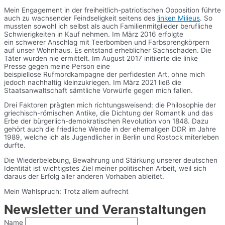
Mein Engagement in der freiheitlich-patriotischen Opposition führte
auch zu wachsender Feindseligkeit seitens des
linken Milieus
. So
mussten sowohl ich selbst als auch Familienmitglieder berufliche
Schwierigkeiten in Kauf nehmen. Im März 2016 erfolgte
ein schwerer Anschlag mit Teerbomben und Farbsprengkörpern
auf unser Wohnhaus. Es entstand erheblicher Sachschaden. Die
Täter wurden nie ermittelt. Im August 2017 initiierte die linke
Presse gegen meine Person eine
beispiellose Rufmordkampagne der perfidesten Art, ohne mich
jedoch nachhaltig kleinzukriegen. Im März 2021 ließ die
Staatsanwaltschaft sämtliche Vorwürfe gegen mich fallen.
Drei Faktoren prägten mich richtungsweisend: die Philosophie der
griechisch-römischen Antike, die Dichtung der Romantik und das
Erbe der bürgerlich-demokratischen Revolution von 1848. Dazu
gehört auch die friedliche Wende in der ehemaligen DDR im Jahre
1989, welche ich als Jugendlicher in Berlin und Rostock miterleben
durfte.
Die Wiederbelebung, Bewahrung und Stärkung unserer deutschen
Identität ist wichtigstes Ziel meiner politischen Arbeit, weil sich
daraus der Erfolg aller anderen Vorhaben ableitet.
Mein Wahlspruch: Trotz allem aufrecht
Newsletter und Veranstaltungen
Name