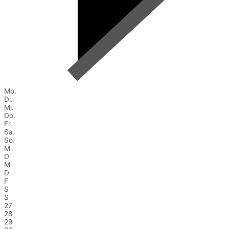
Mo.
Di.
Mi.
Do.
Fr.
Sa.
So.
M
D
M
D
F
S
S
27
28
29