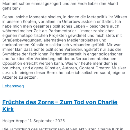
Moment schon einmal gezögert und am Ende lieber den Mund
gehalten?
Genau solche Momente sind es, in denen die Metapolitik ihr Wirken
in unseren Köpfen, vor allem im Unterbewusstsein entfaltet. Ich
habe mich mein gesamtes politisches Leben – besonders auch
während meiner Zeit als Parlamentarier – immer zahlreichen
eigenen metapolitischen Projekten gewidmet und mich stets mit
Straßenbewegungen, alternativen Medienprojekten und
nonkonformen Künstlern solidarisch verbunden gefühlt. Mir war
immer klar, dass echte politische Veränderungskraft nur aus der
Symbiose der fachlichen Parlamentsarbeit in enger solidarischer
und funktioneller Verbindung mit der außerparlamentarischen
Opposition erreicht werden kann. Was wir heute mehr denn je
brauchen, sind eigene Künstler, Autoren, Content Creator, Musiker
u.v.m. In einigen dieser Bereiche habe ich selbst versucht, eigene
Akzente zu setzen.
Lebensweg
Früchte des Zorns – Zum Tod von Charlie
Kirk
Holger Arppe
11. September 2025
Die Ermordung des rechtskonservativen Aktivisten Charlie Kirk in