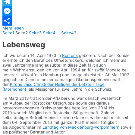
WhatsApp
Telegram
Messenger
Mehr lesen
Teilen
Seite
1
Seite
2
Seite
3
Seite
4
…
Seite
42
Lebensweg
Ich wurde am 14. April 1973 in
Rostock
geboren. Nach der Schule
erlernte ich den Beruf des Offsetdruckers, welchen ich mehr als
zwei Jahrzehnte lang ausübte. In diese Zeit fällt auch
mein Wehrdienst, den ich von April 1994 an für zwölf Monate bei
unserer Luftwaffe in Hamburg und Laage ableistete. Ab Mai 1997
ging ich im Dienste meiner damaligen Glaubensgemeinschaft,
der
Kirche Jesu Christi der Heiligen der Letzten Tage
(Mormonen)
, als Missionar für zwei Jahre in die Schweiz.
Im März 2013 trat ich der AfD bei und war danach wesentlich
am Aufbau der Rostocker Ortsgruppe sowie des daraus
hervorgegangenen Kreisverbandes beteiligt. Von 2014 bis
2019 war ich Mitglied der Rostocker Bürgerschaft. Zuletzt
selbständiger Betreiber einer kleinen Galerie, widme ich mich seit
dem 04. September 2016 mit ganzer Kraft meiner Tätigkeit
als Abgeordneter im
Landtag von Mecklenburg-Vorpommern
sowie
als politischer Berater und Autor.