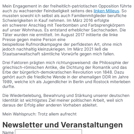
Mein Engagement in der freiheitlich-patriotischen Opposition führte
auch zu wachsender Feindseligkeit seitens des
linken Milieus
. So
mussten sowohl ich selbst als auch Familienmitglieder berufliche
Schwierigkeiten in Kauf nehmen. Im März 2016 erfolgte
ein schwerer Anschlag mit Teerbomben und Farbsprengkörpern
auf unser Wohnhaus. Es entstand erheblicher Sachschaden. Die
Täter wurden nie ermittelt. Im August 2017 initiierte die linke
Presse gegen meine Person eine
beispiellose Rufmordkampagne der perfidesten Art, ohne mich
jedoch nachhaltig kleinzukriegen. Im März 2021 ließ die
Staatsanwaltschaft sämtliche Vorwürfe gegen mich fallen.
Drei Faktoren prägten mich richtungsweisend: die Philosophie der
griechisch-römischen Antike, die Dichtung der Romantik und das
Erbe der bürgerlich-demokratischen Revolution von 1848. Dazu
gehört auch die friedliche Wende in der ehemaligen DDR im Jahre
1989, welche ich als Jugendlicher in Berlin und Rostock miterleben
durfte.
Die Wiederbelebung, Bewahrung und Stärkung unserer deutschen
Identität ist wichtigstes Ziel meiner politischen Arbeit, weil sich
daraus der Erfolg aller anderen Vorhaben ableitet.
Mein Wahlspruch: Trotz allem aufrecht
Newsletter und Veranstaltungen
Name