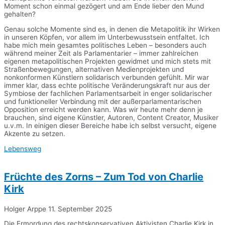
Moment schon einmal gezögert und am Ende lieber den Mund
gehalten?
Genau solche Momente sind es, in denen die Metapolitik ihr Wirken
in unseren Köpfen, vor allem im Unterbewusstsein entfaltet. Ich
habe mich mein gesamtes politisches Leben – besonders auch
während meiner Zeit als Parlamentarier – immer zahlreichen
eigenen metapolitischen Projekten gewidmet und mich stets mit
Straßenbewegungen, alternativen Medienprojekten und
nonkonformen Künstlern solidarisch verbunden gefühlt. Mir war
immer klar, dass echte politische Veränderungskraft nur aus der
Symbiose der fachlichen Parlamentsarbeit in enger solidarischer
und funktioneller Verbindung mit der außerparlamentarischen
Opposition erreicht werden kann. Was wir heute mehr denn je
brauchen, sind eigene Künstler, Autoren, Content Creator, Musiker
u.v.m. In einigen dieser Bereiche habe ich selbst versucht, eigene
Akzente zu setzen.
Lebensweg
Früchte des Zorns – Zum Tod von Charlie
Kirk
Holger Arppe
11. September 2025
Die Ermordung des rechtskonservativen Aktivisten Charlie Kirk in