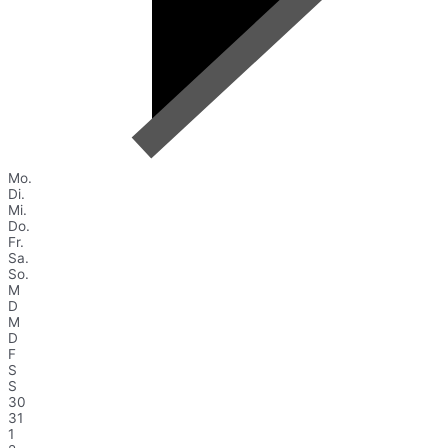
Mo.
Di.
Mi.
Do.
Fr.
Sa.
So.
M
D
M
D
F
S
S
30
31
1