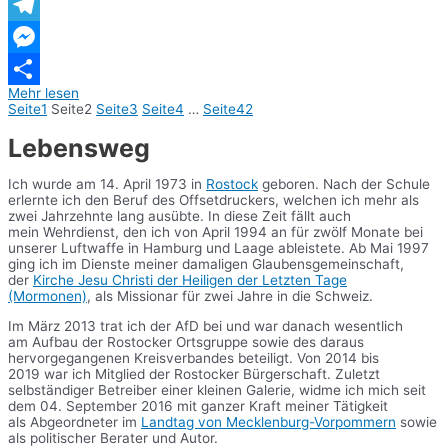
WhatsApp
Telegram
Messenger
Mehr lesen
Teilen
Seite
1
Seite
2
Seite
3
Seite
4
…
Seite
42
Lebensweg
Ich wurde am 14. April 1973 in
Rostock
geboren. Nach der Schule
erlernte ich den Beruf des Offsetdruckers, welchen ich mehr als
zwei Jahrzehnte lang ausübte. In diese Zeit fällt auch
mein Wehrdienst, den ich von April 1994 an für zwölf Monate bei
unserer Luftwaffe in Hamburg und Laage ableistete. Ab Mai 1997
ging ich im Dienste meiner damaligen Glaubensgemeinschaft,
der
Kirche Jesu Christi der Heiligen der Letzten Tage
(Mormonen)
, als Missionar für zwei Jahre in die Schweiz.
Im März 2013 trat ich der AfD bei und war danach wesentlich
am Aufbau der Rostocker Ortsgruppe sowie des daraus
hervorgegangenen Kreisverbandes beteiligt. Von 2014 bis
2019 war ich Mitglied der Rostocker Bürgerschaft. Zuletzt
selbständiger Betreiber einer kleinen Galerie, widme ich mich seit
dem 04. September 2016 mit ganzer Kraft meiner Tätigkeit
als Abgeordneter im
Landtag von Mecklenburg-Vorpommern
sowie
als politischer Berater und Autor.