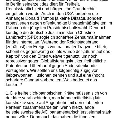
in Berlin seinerzeit dezidiert für Freiheit,
Rechtsstaatlichkeit und bürgerliche Grundrechte
eingetreten wurde. Auch in den USA forderten die
Anhänger Donald Trumps ja keine Diktatur, sondern
protestierten gegen offenkundige Unregelmäßigkeiten im
Rahmen der jüngsten Präsidentschaftswahl. Dennoch
kündigte die deutsche Justizministerin Christine
Lambrecht (SPD) sogleich schärfere Zensurmaßnahmen
für das Internet an. Während der Reichstagsbrand
(zunächst) ein Ereignis von nationaler Tragweite blieb,
scheint es gegenwärtig so, als würde der „Sturm auf das
Kapitol“ von den Eliten weltweit genutzt, um noch
repressiver gegen Globalisierungskritiker, freiheitliche
Patrioten und überhaupt gegen Andersdenkende
vorzugehen. Wir sollten uns folgerichtig zügig von
liebgewonnen Illusionen trennen und auf eine (noch)
schärfere Gangart vorbereiten. Was bedeutet das
konkret?
1. Die freiheitlich-patriotischen Kräfte müssen sich von
der Idee verabschieden, man könne mittelfristig fair,
konstruktiv sowie auf Augenhöhe mit den etablierten
Parteien zusammenarbeiten, wenn hierzulande
beispielsweise die AfD parlamentarisch erst einmal stark
genug wäre. Denn auch das haben die jüngsten