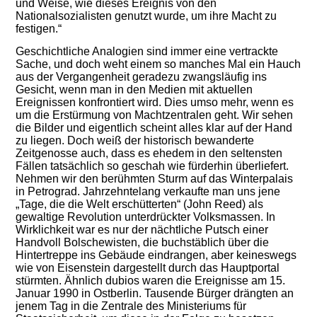
und Weise, wie dieses Ereignis von den
Nationalsozialisten genutzt wurde, um ihre Macht zu
festigen.“
Geschichtliche Analogien sind immer eine vertrackte
Sache, und doch weht einem so manches Mal ein Hauch
aus der Vergangenheit geradezu zwangsläufig ins
Gesicht, wenn man in den Medien mit aktuellen
Ereignissen konfrontiert wird. Dies umso mehr, wenn es
um die Erstürmung von Machtzentralen geht. Wir sehen
die Bilder und eigentlich scheint alles klar auf der Hand
zu liegen. Doch weiß der historisch bewanderte
Zeitgenosse auch, dass es ehedem in den seltensten
Fällen tatsächlich so geschah wie fürderhin überliefert.
Nehmen wir den berühmten Sturm auf das Winterpalais
in Petrograd. Jahrzehntelang verkaufte man uns jene
„Tage, die die Welt erschütterten“ (John Reed) als
gewaltige Revolution unterdrückter Volksmassen. In
Wirklichkeit war es nur der nächtliche Putsch einer
Handvoll Bolschewisten, die buchstäblich über die
Hintertreppe ins Gebäude eindrangen, aber keineswegs
wie von Eisenstein dargestellt durch das Hauptportal
stürmten. Ähnlich dubios waren die Ereignisse am 15.
Januar 1990 in Ostberlin. Tausende Bürger drängten an
jenem Tag in die Zentrale des Ministeriums für