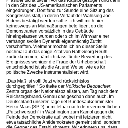
Präsidentschaftswahl vor das Kapitol gezogen und dann
in den Sitz des US-amerikanischen Parlaments
eingedrungen. Dort fand zur Stunde eine Sitzung des
Kongresses statt, in deren Verlauf der Wahlsieg Joe
Bidens bestätigt werden sollte. Ich will mich hier
keineswegs an Mutmaßungen beteiligen, ob die
Demonstranten vorsätzlich in das Gebäude
hineingelassen wurden oder sich im Wirrwarr einer
verhängnisvollen Dynamik eigenmächtig Zutritt
verschafften. Vielmehr möchte ich an dieser Stelle
nochmal auf das obige Zitat von Ralf Georg Reuth
zurückkommen, nämlich dass für die Bewertung des
Ereignisses weniger die Frage der Urheberschaft
entscheidend ist als die Art und Weise, wie es für
politische Zwecke instrumentalisiert wird.
Das Maß ist voll! Jetzt wird rücksichtslos
„
durchgegriffen!“ So titelte der
Völkische Beobachter
,
Zentralorgan der Nationalsozialisten, am Tag nach dem
Reichstagsbrand. Genau das geschah dann auch. Im
Deutschland unserer Tage rief Bundesaußenminister
Heiko Maas (SPD) unmittelbar nach dem vermeintlichen
„Putschversuch“ in Washington zum Kampf gegen die
Feinde der Demokratie auf, wobei mit letzteren nicht
etwa tatsächliche Antidemokraten gemeint sind, sondern
die Gegner des Establishments. Wir erinnern uns, dass