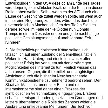
Entwicklungen in den USA gezeigt: am Ende des Tages
wird derjenige zur stärksten Kraft, den die Eliten in dieser
Rolle haben wollen. Selbst wenn es der AfD durch eine
Laune der Geschichte zuteil werden sollte, mit wem auch
immer eine Regierung zu bilden, würde das durch die
unvermeidlichen Machenschaften des Tiefen Staates
gerade so wie im Falle der FPÖ oder nun Donald
Trumps in einem Desaster enden und jede nachhaltige
politische Gestaltungsmacht auf unabsehbare Zeit
ruinieren.
2. Die freiheitlich-patriotischen Kräfte sollten sich
tatsächlich auf einen Zustand der Semi-Illegalität, ein
Wirken im Halb-Untergrund einstellen. Unser aller
politischer Erfolg hat vor allem mit den großartigen
Möglichkeiten des Internet zu tun. Freilich wissen das
auch unsere Gegner, die ihre mittel- und langfristigen
Absichten durch die bisher im Netz herrschende
Kommunikationsfreiheit zunehmend bedroht sehen. Der
Staat als Machtinstrument der Eliten und die
Internetkonzerne sind daher einen Prozess der
symbiotischen Verschmelzung eingegangen. Ersterer
schafft die entsprechenden gesetzlichen Grundlagen und
letztere übernehmen die Rolle des Zensors wider die
Ausbreitung unliebsamer Meinungen. Big Tech von