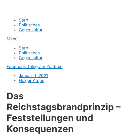
Start
Politisches
Gegenkultur
Menü
Start
Politisches
Gegenkultur
Facebook
Telegram
Youtube
Januar 9, 2021
Holger Arppe
Das
Reichstagsbrandprinzip –
Feststellungen und
Konsequenzen